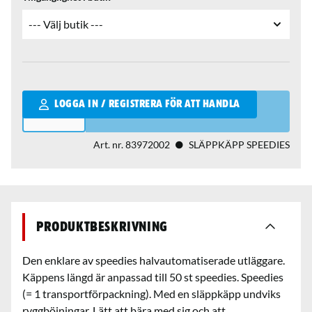
Qantity
LOGGA IN / REGISTRERA FÖR ATT HANDLA
Art. nr.
83972002
SLÄPPKÄPP SPEEDIES
Produktbeskrivning
Den enklare av speedies halvautomatiserade utläggare.
Käppens längd är anpassad till 50 st speedies. Speedies
(= 1 transportförpackning). Med en släppkäpp undviks
ryggböjningar. Lätt att bära med sig och att