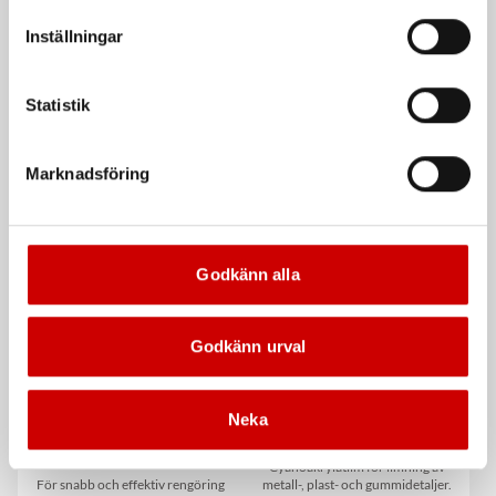
vår Integritetspolicy för mer information.
Inställningar
Statistik
Våtservett för glasögon
Stålborste
Marknadsföring
Dispenserbox med 100 st.
Smalt utförande
Kampanj
Kampanj
Godkänn alla
Godkänn urval
Neka
Rengöringsduk Wetmax
Snabblim
Plus
Cyanoakrylatlim för limning av
För snabb och effektiv rengöring
metall-, plast- och gummidetaljer.