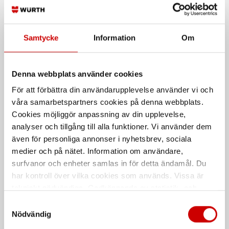
Distanshjul Multi-Z
Markdistans Speedies
För järn ø 6-20mm
Den snabbaste markdistans på
marknaden
Samtycke
Information
Om
Denna webbplats använder cookies
För att förbättra din användarupplevelse använder vi och
våra samarbetspartners cookies på denna webbplats.
Cookies möjliggör anpassning av din upplevelse,
analyser och tillgång till alla funktioner. Vi använder dem
Fluktsticka
Valvdistans Speedies
även för personliga annonser i nyhetsbrev, sociala
medier och på nätet. Information om användare,
Fluktsticka av slagtålig polyeten
1950mm
surfvanor och enheter samlas in för detta ändamål. Du
har kontroll över vilka cookies som används. Vissa är
De som köpte, köpte även
tekniskt nödvändiga. Godkännande av statistik- och
marknadsföringscookies kan innebära dataöverföring till
Samtyckesval
länder utanför EU med olika dataskyddsnormer. Genom
Nödvändig
Kampanj
att godkänna samtycker du till sådana överföringar. Läs