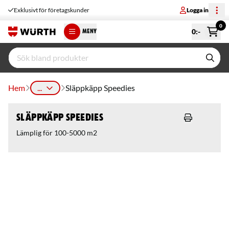
Exklusivt för företagskunder
Logga in
0
0
:-
MENY
Hem
...
Släppkäpp Speedies
Släppkäpp Speedies
Lämplig för 100-5000 m2