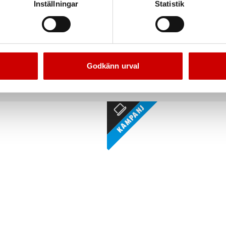
Inställningar
Statistik
Najtråd, nystad
Fogband
Svällband - Volclay DM 101 ist fö
l
Obehandlad OBH
Godkänn urval
Kampanj