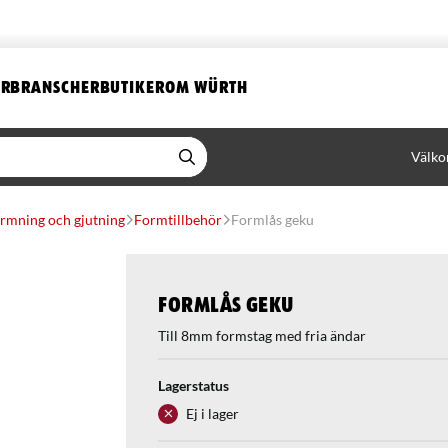
ER
BRANSCHER
BUTIKER
OM WÜRTH
Välko
rmning och gjutning
Formtillbehör
Formlås geku
Formlås geku
Till 8mm formstag med fria ändar
Lagerstatus
Ej i lager