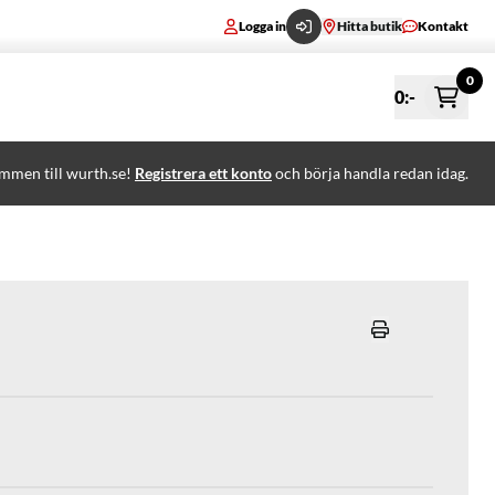
Logga in
Hitta butik
Kontakt
0
0
:-
mmen till wurth.se!
Registrera ett konto
och börja handla redan idag.