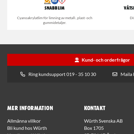
Snabblim
Våts
Cyanoakrylatlim för limning av metall-, plast- och
Di
gummidetaljer.
Kund- och orderfrågor
Ring kundsupport 019 - 35 10 30
Maila
Mer information
Kontakt
Allmänna villkor
Würth Svenska AB
Bli kund hos Würth
Box 1705