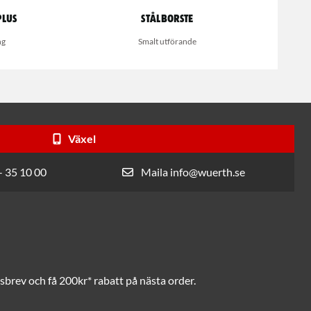
Plus
Stålborste
ng
Smalt utförande
Växel
- 35 10 00
Maila info@wuerth.se
brev och få 200kr* rabatt på nästa order.