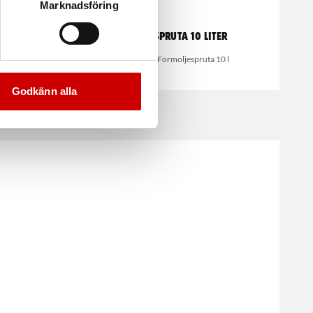
Marknadsföring
Formoljespruta 10 liter
r RX
Högkvalitativ Formoljespruta 10 l
Godkänn alla