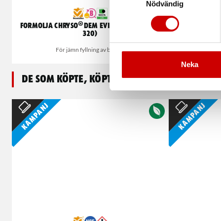
Nödvändig
Formolja Chryso®Dem Evia 320 (Decobio
320)
Stå
För jämn fyllning av betong
Neka
De som köpte, köpte även
Kampanj
Kampanj