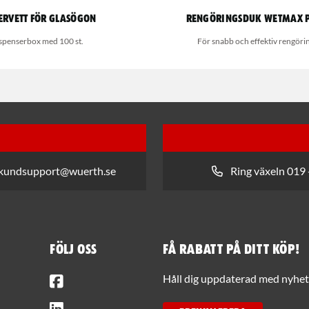
ervett för glasögon
Rengöringsduk Wetmax 
spenserbox med 100 st.
För snabb och effektiv rengöri
 kundsupport@wuerth.se
Ring växeln 019 
Följ oss
Få rabatt på ditt köp!
Facebook
Håll dig uppdaterad med nyhets
LinkedIn