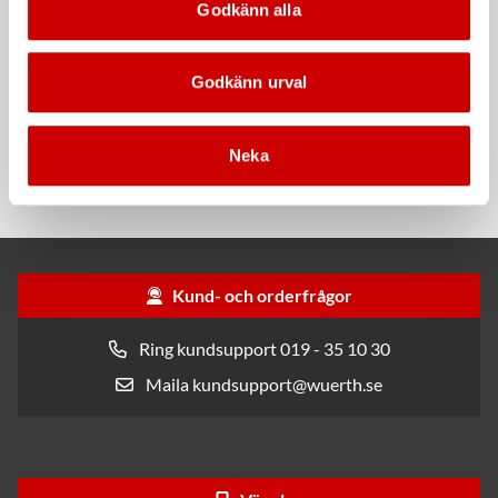
Godkänn alla
Godkänn urval
Snabblim
Plastlim, ME Snabb 2K
Cyanoakrylatlim för limning av
Livsmedelsgodkänd. Snabb
Neka
metall-, plast- och gummidetaljer.
härdningstid 90 sek. Godkänd av
Svensk Bilplastteknik.
Kund- och orderfrågor
Ring kundsupport 019 - 35 10 30
Maila kundsupport@wuerth.se