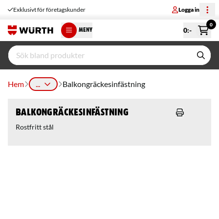
Exklusivt för företagskunder
Logga in
0
0
:-
MENY
Hem
...
Balkongräckesinfästning
Balkongräckesinfästning
Rostfritt stål