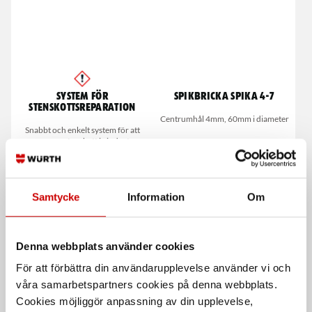
System för
Spikbricka Spika 4-7
stenskottsreparation
Centrumhål 4mm, 60mm i diameter
Snabbt och enkelt system för att
reparera stenskott i vindruta
Samtycke
Information
Om
Denna webbplats använder cookies
För att förbättra din användarupplevelse använder vi och
våra samarbetspartners cookies på denna webbplats.
Pallbricka small
Pallbricka XL
Cookies möjliggör anpassning av din upplevelse,
Pallningsbrickor för både temporär
Pallningsbrickor för både temporär