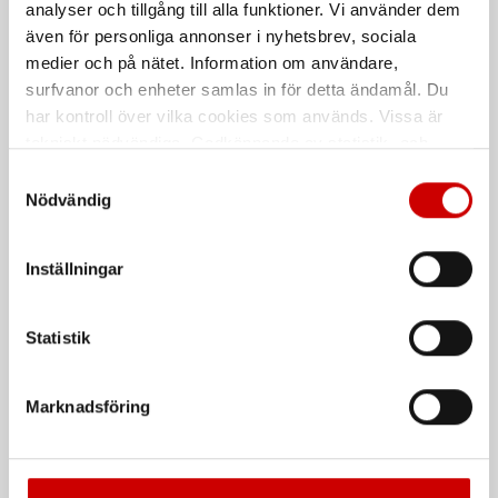
analyser och tillgång till alla funktioner. Vi använder dem
och permanent pallning
och permanent pallning
även för personliga annonser i nyhetsbrev, sociala
medier och på nätet. Information om användare,
De som köpte, köpte även
surfvanor och enheter samlas in för detta ändamål. Du
har kontroll över vilka cookies som används. Vissa är
Kampanj
tekniskt nödvändiga. Godkännande av statistik- och
marknadsföringscookies kan innebära dataöverföring till
Samtyckesval
länder utanför EU med olika dataskyddsnormer. Genom
Nödvändig
att godkänna samtycker du till sådana överföringar. Läs
vår Integritetspolicy för mer information.
Inställningar
Våtservett för glasögon
Stålborste
Statistik
Dispenserbox med 100 st.
Smalt utförande
Marknadsföring
Kampanj