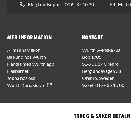
Ring kundsupport 019 - 35 10 30
Maila
Mer information
Kontakt
Allmänna villkor
Würth Svenska AB
Bli kund hos Würth
Box 1705
Handla med Würth app
SE-701 17 Örebro
Hållbarhet
Berglundavägen 38
Jobba hos oss
Örebro, Sweden
Würth Kundklubb
Växel:
019 - 35 10 00
Trygg & säker betaln