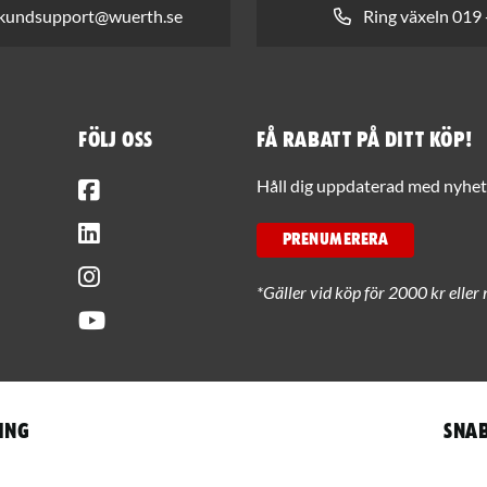
 kundsupport@wuerth.se
Ring växeln 019 
Följ oss
Få rabatt på ditt köp!
Facebook
Håll dig uppdaterad med nyhets
LinkedIn
PRENUMERERA
Instagram
*Gäller vid köp för 2000 kr eller 
Youtube
ing
Snab