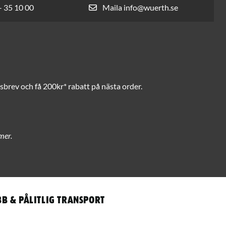
- 35 10 00
Maila info@wuerth.se
brev och få 200kr* rabatt på nästa order.
mer.
b & pålitlig transport