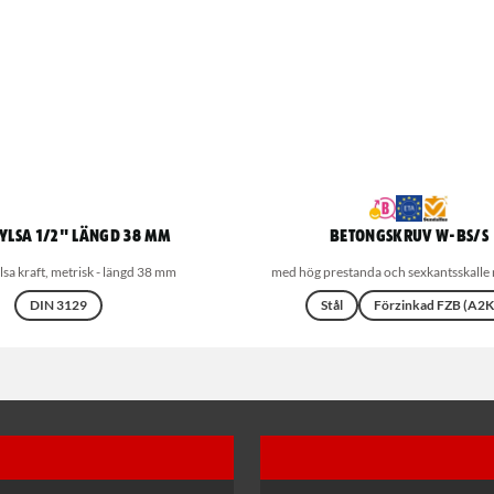
ylsa 1/2" längd 38 mm
Betongskruv W-BS/S
lsa kraft, metrisk - längd 38 mm
med hög prestanda och sexkantsskalle 
DIN 3129
Stål
Förzinkad FZB (A2K