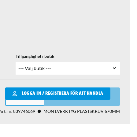
Tillgänglighet i butik
Qantity
LOGGA IN / REGISTRERA FÖR ATT HANDLA
LÄGG I VARUKORGEN
Art. nr.
839746069
MONT.VERKTYG PLASTSKRUV 670MM