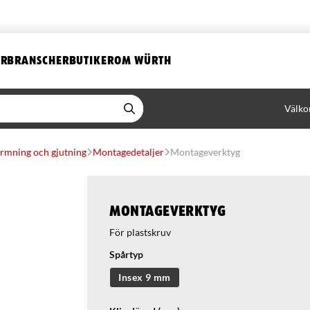
ER
BRANSCHER
BUTIKER
OM WÜRTH
Välko
rmning och gjutning
Montagedetaljer
Montageverktyg
Montageverktyg
För plastskruv
Spårtyp
Insex 9 mm