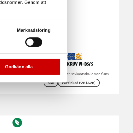
kyddsnormer. Genom att
Marknadsföring
Betongskruv W-BS/S
Godkänn alla
med hög prestanda och sexkantsskalle med fläns
Stål
Förzinkad FZB (A2K)