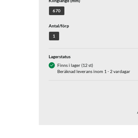
Klinglängd (mm)
670
Antal/förp
1
Lagerstatus
Finns i lager (12 st)
Beräknad leverans inom 1 - 2 vardagar