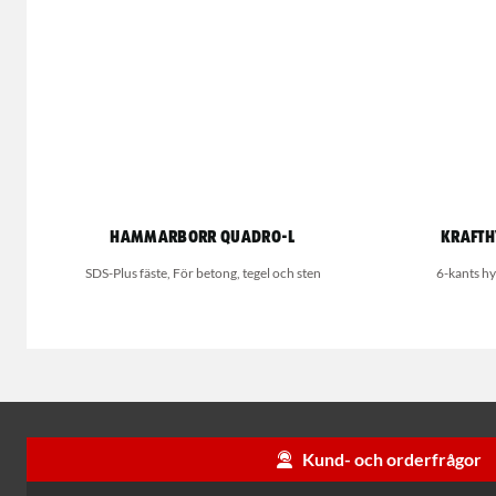
Hammarborr Quadro-L
Krafth
SDS-Plus fäste, För betong, tegel och sten
6-kants hy
Kund- och orderfrågor