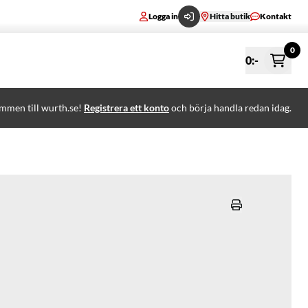
Logga in
Hitta butik
Kontakt
0
0
:-
mmen till wurth.se!
Registrera ett konto
och börja handla redan idag.