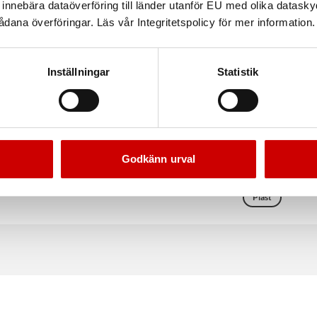
nnebära dataöverföring till länder utanför EU med olika datas
dana överföringar. Läs vår Integritetspolicy för mer information.
Inställningar
Statistik
ts INSEX 50-70 mm
Isolerskruv ISO-plast
Godkänn urval
INSEX bits 1/4"
Gänglängd 85mm
Plast