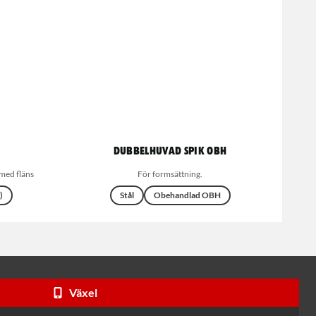
Dubbelhuvad spik OBH
med fläns
För formsättning.
)
Stål
Obehandlad OBH
Växel