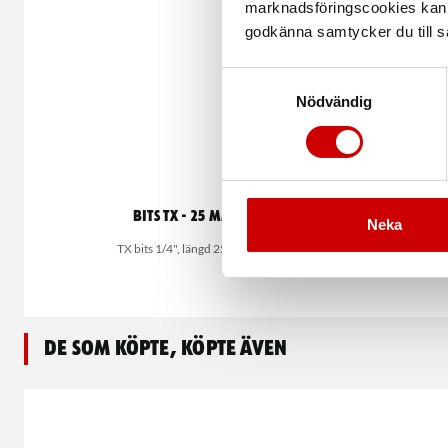
marknadsföringscookies kan i
godkänna samtycker du till så
Samtyckesval
Nödvändig
Bits TX - 25 mm
Bi
Neka
TX bits 1/4", längd 25 mm
De som köpte, köpte även