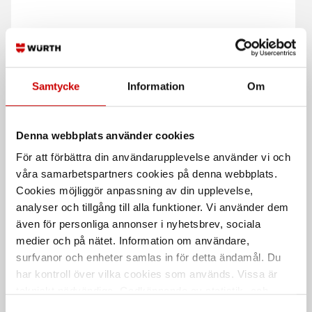
GP Super Alkaline Micro
Alkaliskt batteri 1,5V LR6
AA
Alkaliskt Batteri 1,5V LR03 AAA
Würth High Power, kraftfullt
Samtycke
Information
Om
alkaliskt batteri
Kampanj
Denna webbplats använder cookies
För att förbättra din användarupplevelse använder vi och
våra samarbetspartners cookies på denna webbplats.
Cookies möjliggör anpassning av din upplevelse,
analyser och tillgång till alla funktioner. Vi använder dem
även för personliga annonser i nyhetsbrev, sociala
medier och på nätet. Information om användare,
Alkaliskt Batteri 9V 6LR61
Alkaliskt Batteri 1,5V
LR03 AAA
surfvanor och enheter samlas in för detta ändamål. Du
Super Alkaline E / Block
har kontroll över vilka cookies som används. Vissa är
Würth High Power, kraftfullt
alkaliskt batteri
tekniskt nödvändiga. Godkännande av statistik- och
marknadsföringscookies kan innebära dataöverföring till