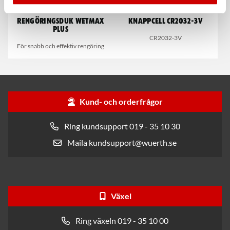
Rengöringsduk Wetmax
Knappcell CR2032-3V
Plus
CR2032-3V
För snabb och effektiv rengöring
Kund- och orderfrågor
Ring kundsupport 019 - 35 10 30
Maila kundsupport@wuerth.se
Växel
Ring växeln 019 - 35 10 00