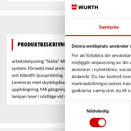
Samtycke
Produktbeskrivning
Denna webbplats använder 
För att förbättra din använd
arbetsbelysning "Stella" 48V nödbelysning. Energieffektiv a
möjliggör anpassning av din u
system. Försedd med anslutningskabel 2MH07RN-F 2X1,5. 
annonser i nyhetsbrev, socia
och bländfri ljusspridning. Tillverkad av slagtålig polykarbo
ändamål. Du har kontroll öve
Levereras med skyddspåse. Lättåtkomlig finsäkring för servi
marknadsföringscookies kan i
upphängning, M8 gängning för montering på stativ. Med bat
godkänna samtycker du till så
lampan lyser i nödläge vid strömavbrott.
Samtyckesval
Nödvändig