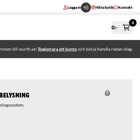
Logga in
Hitta butik
Kontakt
0
0
:-
mmen till wurth.se!
Registrera ett konto
och börja handla redan idag.
belysning
ningssystem.