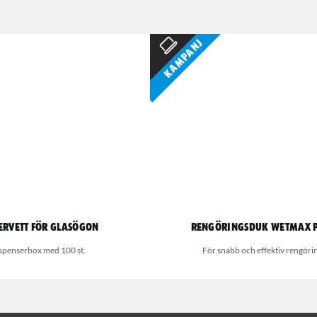
Kampanj
ervett för glasögon
Rengöringsduk Wetmax 
spenserbox med 100 st.
För snabb och effektiv rengöri