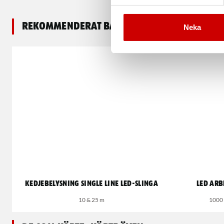
Rekommenderat baserat på vald produkt
Neka
Kedjebelysning Single Line LED-slinga
LED Ar
10 & 25 m
1000 