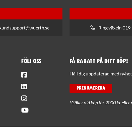
 kundsupport@wuerth.se
Ring växeln 019 
Följ oss
Få rabatt på ditt köp!
Facebook
Håll dig uppdaterad med nyhets
LinkedIn
PRENUMERERA
Instagram
*Gäller vid köp för 2000 kr eller 
Youtube