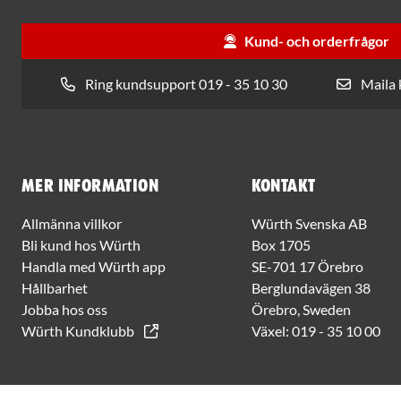
Kund- och orderfrågor
Ring kundsupport 019 - 35 10 30
Maila
Mer information
Kontakt
Allmänna villkor
Würth Svenska AB
Bli kund hos Würth
Box 1705
Handla med Würth app
SE-701 17 Örebro
Hållbarhet
Berglundavägen 38
Jobba hos oss
Örebro, Sweden
Würth Kundklubb
Växel:
019 - 35 10 00