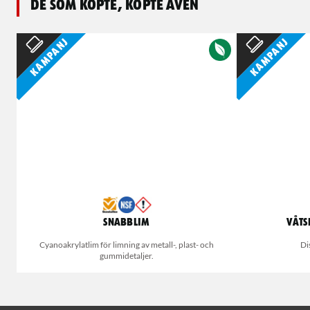
De som köpte, köpte även
Kampanj
Kampanj
Snabblim
Våts
Cyanoakrylatlim för limning av metall-, plast- och
Di
gummidetaljer.