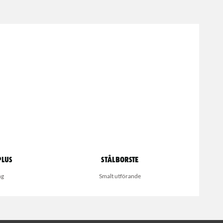
Plus
Stålborste
ng
Smalt utförande