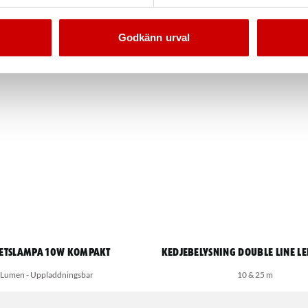
Godkänn urval
betslampa 10W Kompakt
Kedjebelysning Double Line L
Lumen - Uppladdningsbar
10 & 25 m