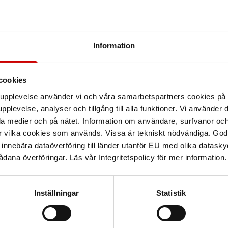
Information
Teknisk data
cookies
arupplevelse använder vi och våra samarbetspartners cookies p
rbetsplatsbelysning för 48V
pplevelse, analyser och tillgång till alla funktioner. Vi använder
Opaliserad kupa för jämn
la medier och på nätet. Information om användare, surfvanor och
nat och underdel i PP.
r vilka cookies som används. Vissa är tekniskt nödvändiga. God
ce av armatur. Krok för
nnebära dataöverföring till länder utanför EU med olika datas
terifunktionsom gör att
dana överföringar. Läs vår Integritetspolicy för mer information.
Inställningar
Statistik