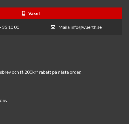
Växel
- 35 10 00
Maila info@wuerth.se
brev och få 200kr* rabatt på nästa order.
mer.