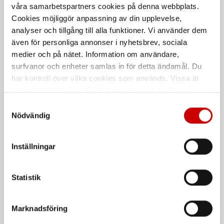
våra samarbetspartners cookies på denna webbplats.
Cookies möjliggör anpassning av din upplevelse,
analyser och tillgång till alla funktioner. Vi använder dem
Stativ för 0827981119
Arbetsbelysning LED 25W
även för personliga annonser i nyhetsbrev, sociala
Arbetsbelysning 26 W CRI+
medier och på nätet. Information om användare,
2500 Lumen. Uppladdningsbar
Stativ 700-1900 mm
surfvanor och enheter samlas in för detta ändamål. Du
har kontroll över vilka cookies som används. Vissa är
tekniskt nödvändiga. Godkännande av statistik- och
marknadsföringscookies kan innebära dataöverföring till
Samtyckesval
länder utanför EU med olika dataskyddsnormer. Genom
Nödvändig
att godkänna samtycker du till sådana överföringar. Läs
vår Integritetspolicy för mer information.
Inställningar
Stativlampa Ergopower
Bygglampa Magnum LED
Flap
78 W
Statistik
6000 Lumen. Uppladdningsbar
9700 Lumen
Marknadsföring
De som köpte, köpte även