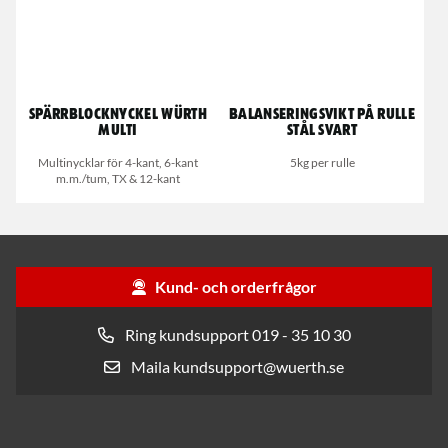
Spärrblocknyckel Würth
Balanseringsvikt på rulle
Multi
stål svart
Multinycklar för 4-kant, 6-kant
5kg per rulle
m.m./tum, TX & 12-kant
Kund- och orderfrågor
Ring kundsupport 019 - 35 10 30
Maila kundsupport@wuerth.se