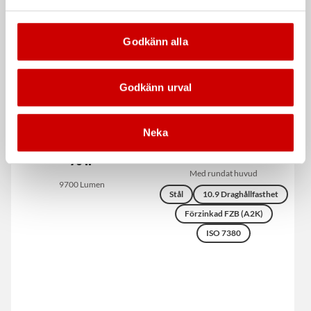
Godkänn alla
Godkänn urval
Neka
Bygglampa Magnum LED
Insexskruv MK6S FZB
78 W
Med rundat huvud
9700 Lumen
Stål
10.9 Draghållfasthet
Förzinkad FZB (A2K)
ISO 7380