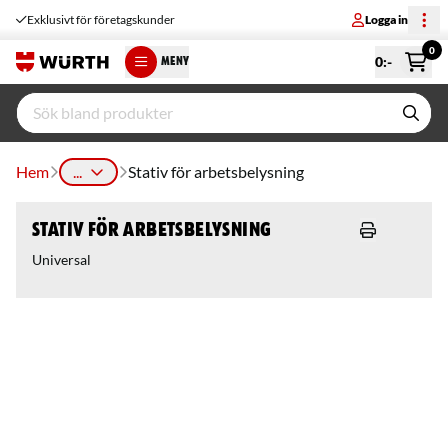
Exklusivt för företagskunder
Logga in
0
0
:-
MENY
Hem
...
Stativ för arbetsbelysning
Stativ för arbetsbelysning
Universal