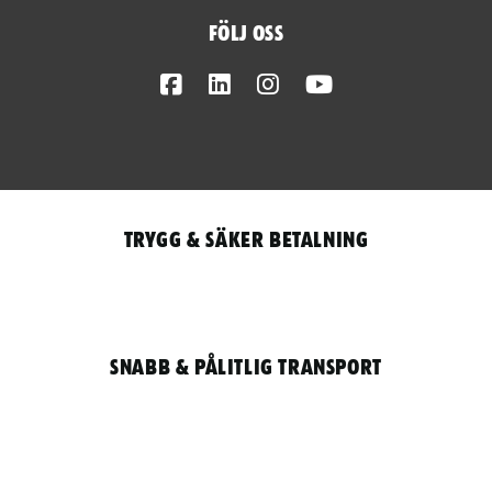
Följ oss
Facebook
LinkedIn
Instagram
Youtube
Trygg & säker betalning
Snabb & pålitlig transport
Qantity
LOGGA IN / REGISTRERA FÖR ATT HANDLA