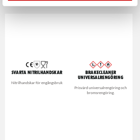
De som köpte, köpte även
Svarta nitrilhandskar
Brakecleaner
universalrengöring
Nitrilhandskar för engångsbruk
Prisvärd universalrengöring och
bromsrengöring.