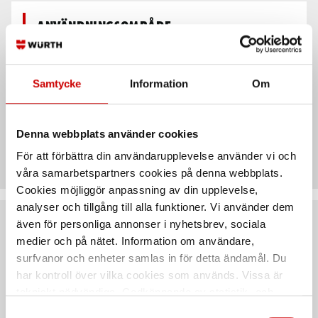
Användningsområde
Egenskaper
Samtycke
Information
Om
Denna webbplats använder cookies
Teknisk data
För att förbättra din användarupplevelse använder vi och
våra samarbetspartners cookies på denna webbplats.
Cookies möjliggör anpassning av din upplevelse,
analyser och tillgång till alla funktioner. Vi använder dem
även för personliga annonser i nyhetsbrev, sociala
Rekommenderat baserat på vald produkt
medier och på nätet. Information om användare,
surfvanor och enheter samlas in för detta ändamål. Du
har kontroll över vilka cookies som används. Vissa är
tekniskt nödvändiga. Godkännande av statistik- och
marknadsföringscookies kan innebära dataöverföring till
Samtyckesval