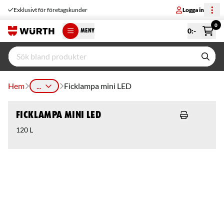
Exklusivt för företagskunder
Logga in
0
0
:-
MENY
Hem
...
Ficklampa mini LED
Ficklampa mini LED
120 L