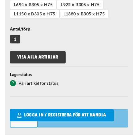
L694 x B305 x H75
L922 x B305 x H75
L1150 x B305 x H75
L1380 x B305 x H75
Antal/förp
1
VISA ALLA ARTIKLAR
Lagerstatus
Välj artikel för status
Qantity
LOGGA IN / REGISTRERA FÖR ATT HANDLA