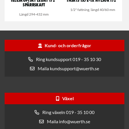
Teleskopiskt ledat 1/2"
Insats TX/E-TX hylsor 1/2"
Spärrskaft
1/2" fattning, längd 40/60 mm
Längd 294-432 mm
Kund- och orderfrågor
Ring kundsupport 019 - 35 10 30
Maila kundsupport@wuerth.se
Växel
Ring växeln 019 - 35 10 00
Maila info@wuerth.se