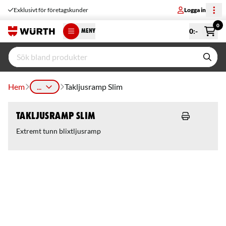
Exklusivt för företagskunder
Logga in
0
0
:-
MENY
Hem
...
Takljusramp Slim
Takljusramp Slim
Extremt tunn blixtljusramp