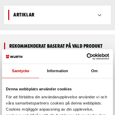
Artiklar
Rekommenderat baserat på vald produkt
Samtycke
Information
Om
Denna webbplats använder cookies
För att förbättra din användarupplevelse använder vi och
våra samarbetspartners cookies på denna webbplats.
Takljusramp aluminium
Blixtljus/varningsljus
LED
Cookies möjliggör anpassning av din upplevelse,
Takljusramp i aluminium med klar