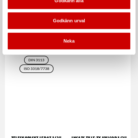
Godkänn alla
Godkänn urval
Blocknyckel Wurth
Spärrskaft 1/2" 250mm
Powerdrive
Neka
72 tandat spärrhuvud, Würth
POWERDRIV® - för bättre grepp
DIN 3122
ISO 3315
även på skadade muttrar/bultar
DIN 3113
ISO 3318/7738