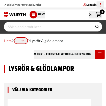
Exklusivt för företagskunder
Logga in
0
0
:-
MENY
Hem
...
Lysrör & glödlampor
Meny
- Elinstallation & Belysning
Lysrör & glödlampor
Välj via kategorier