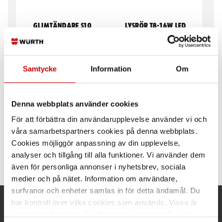
Glimtändare S10
Lysrör T8-16W LED
G13 sockel
Samtycke
Information
Om
Denna webbplats använder cookies
För att förbättra din användarupplevelse använder vi och
våra samarbetspartners cookies på denna webbplats.
Lysrör T8-20W LED
Lysrör T8-8W LED
Cookies möjliggör anpassning av din upplevelse,
analyser och tillgång till alla funktioner. Vi använder dem
G13 sockel
G13 sockel
även för personliga annonser i nyhetsbrev, sociala
medier och på nätet. Information om användare,
surfvanor och enheter samlas in för detta ändamål. Du
har kontroll över vilka cookies som används. Vissa är
Kund- och orderfrågor
tekniskt nödvändiga. Godkännande av statistik- och