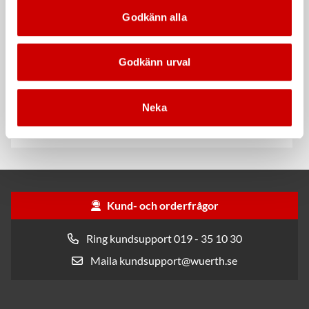
Godkänn alla
Godkänn urval
Rengöringsduk Wetmax
Snabblim
Neka
Plus
Cyanoakrylatlim för limning av
För snabb och effektiv rengöring
metall-, plast- och gummidetaljer.
Kund- och orderfrågor
Ring kundsupport 019 - 35 10 30
Maila kundsupport@wuerth.se