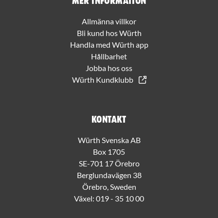
Mer information
Allmänna villkor
Bli kund hos Würth
Handla med Würth app
Hållbarhet
Jobba hos oss
Würth Kundklubb
Kontakt
Würth Svenska AB
Box 1705
SE-701 17 Örebro
Berglundavägen 38
Örebro, Sweden
Växel:
019 - 35 10 00