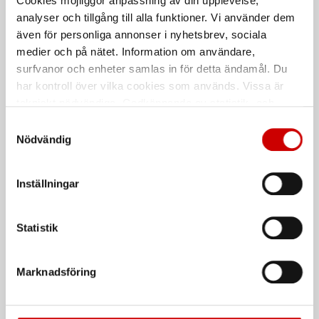
Cookies möjliggör anpassning av din upplevelse,
analyser och tillgång till alla funktioner. Vi använder dem
Lysrör T8-16W LED
Glimtändare S10
även för personliga annonser i nyhetsbrev, sociala
G13 sockel
medier och på nätet. Information om användare,
surfvanor och enheter samlas in för detta ändamål. Du
De som köpte, köpte även
har kontroll över vilka cookies som används. Vissa är
tekniskt nödvändiga. Godkännande av statistik- och
marknadsföringscookies kan innebära dataöverföring till
Kampanj
Samtyckesval
länder utanför EU med olika dataskyddsnormer. Genom
Nödvändig
att godkänna samtycker du till sådana överföringar. Läs
vår Integritetspolicy för mer information.
Inställningar
Statistik
Våtservett för glasögon
Stålborste
Dispenserbox med 100 st.
Smalt utförande
Marknadsföring
Kampanj
Kampanj