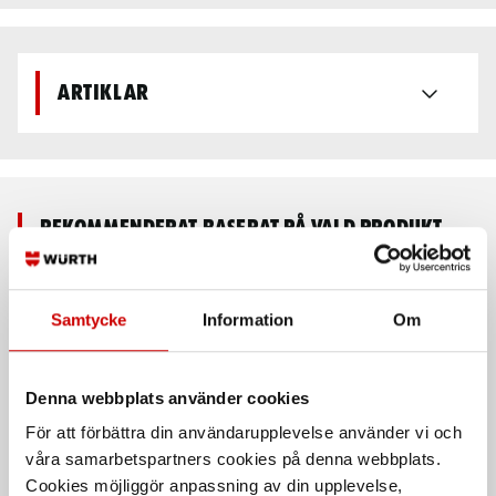
Artiklar
Rekommenderat baserat på vald produkt
Samtycke
Information
Om
Denna webbplats använder cookies
För att förbättra din användarupplevelse använder vi och
våra samarbetspartners cookies på denna webbplats.
Kabelhållare
Buntband standard
Cookies möjliggör anpassning av din upplevelse,