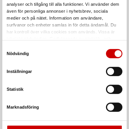
analyser och tillgång till alla funktioner. Vi använder dem
Självhäftande kabelhållare av
Plastlås svart & naturell
polyamid
även för personliga annonser i nyhetsbrev, sociala
medier och på nätet. Information om användare,
surfvanor och enheter samlas in för detta ändamål. Du
har kontroll över vilka cookies som används. Vissa är
tekniskt nödvändiga. Godkännande av statistik- och
marknadsföringscookies kan innebära dataöverföring till
Samtyckesval
länder utanför EU med olika dataskyddsnormer. Genom
Nödvändig
att godkänna samtycker du till sådana överföringar. Läs
vår Integritetspolicy för mer information.
Buntband med metallås -
Buntbandshållare 2,5 -
Inställningar
Thomas & Betts
7,8 mm
Svart & Naturell
För buntning av kablar, slangar mm.
Statistik
De som köpte, köpte även
Marknadsföring
Kampanj