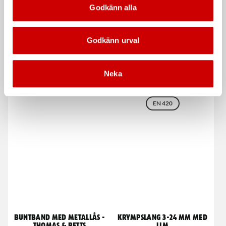
Godkänn alla
Godkänn urval
Buntband standard
Montagehandske Softflex
Ecoline
Neka
Plastlås svart & naturell
88% återvunnet material
EN 420
Buntband med metallås -
Krympslang 3-24 mm med