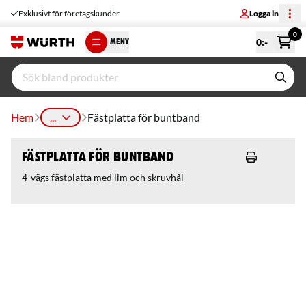
Exklusivt för företagskunder
Logga in
0
0
:-
MENY
Hem
...
Fästplatta för buntband
Fästplatta för buntband
4-vägs fästplatta med lim och skruvhål