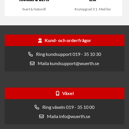
Thomas & Betts
lim
Svart & Naturell
Krympgrad 3:1. Med lim
Kund- och orderfrågor
Ring kundsupport 019 - 35 10 30
Maila kundsupport@wuerth.se
Växel
Ring växeln 019 - 35 10 00
Maila info@wuerth.se