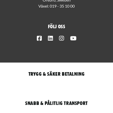
Växel:
019 - 35 10 00
Följ oss
Facebook
LinkedIn
Instagram
Youtube
Trygg & säker betalning
Snabb & pålitlig transport
Qantity
LOGGA IN / REGISTRERA FÖR ATT HANDLA