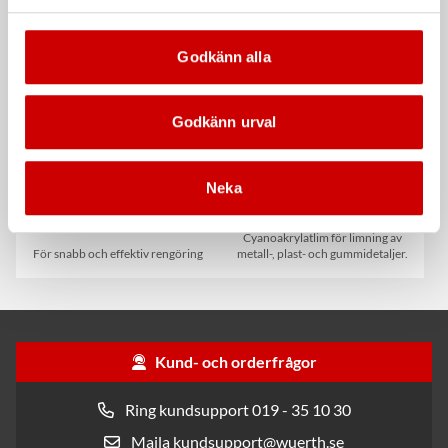
Kampanj
Kampanj
Godkänn alla
Godkänn urval
Neka
Rengöringsduk Wetmax
Snabblim
Plus
Cyanoakrylatlim för limning av
För snabb och effektiv rengöring
metall-, plast- och gummidetaljer.
Kund- och orderfrågor
Ring kundsupport 019 - 35 10 30
Maila kundsupport@wuerth.se