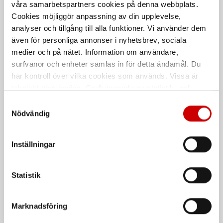
våra samarbetspartners cookies på denna webbplats.
Cookies möjliggör anpassning av din upplevelse,
analyser och tillgång till alla funktioner. Vi använder dem
Krympslang
Krympslangsortiment
även för personliga annonser i nyhetsbrev, sociala
papperskärna
med lim
medier och på nätet. Information om användare,
Krympgrad 2:1. På papperskärna.
Krympgrad 3:1. Med lim. 7 delar
surfvanor och enheter samlas in för detta ändamål. Du
har kontroll över vilka cookies som används. Vissa är
tekniskt nödvändiga. Godkännande av statistik- och
De som köpte, köpte även
marknadsföringscookies kan innebära dataöverföring till
Samtyckesval
länder utanför EU med olika dataskyddsnormer. Genom
Nödvändig
Kampanj
att godkänna samtycker du till sådana överföringar. Läs
vår Integritetspolicy för mer information.
Inställningar
Statistik
Våtservett för glasögon
Stålborste
Marknadsföring
Dispenserbox med 100 st.
Smalt utförande