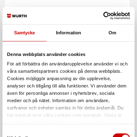
Krympslangsortiment
Krympslang i box
med lim
Krympgrad 2:1. Utan lim
Krympgrad 3:1. Med lim. 7 delar
Samtycke
Information
Om
Denna webbplats använder cookies
För att förbättra din användarupplevelse använder vi och
våra samarbetspartners cookies på denna webbplats.
Cookies möjliggör anpassning av din upplevelse,
analyser och tillgång till alla funktioner. Vi använder dem
Krympslang 3-24 mm med
Krympslang-rullsystem
även för personliga annonser i nyhetsbrev, sociala
lim
Sortiment
medier och på nätet. Information om användare,
Krympgrad 3:1. Med lim
Komplett sortiment med 6 st
surfvanor och enheter samlas in för detta ändamål. Du
krympslang på papperskärna samt
har kontroll över vilka cookies som används. Vissa är
hållare.
tekniskt nödvändiga. Godkännande av statistik- och
marknadsföringscookies kan innebära dataöverföring till
De som köpte, köpte även
Samtyckesval