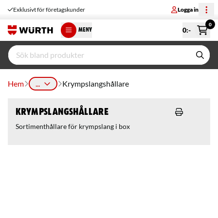
Exklusivt för företagskunder
Logga in
0
0
:-
MENY
Hem
...
Krympslangshållare
Krympslangshållare
Sortimenthållare för krympslang i box