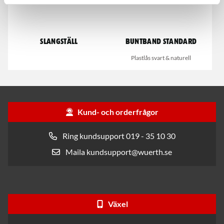
Slangställ
Buntband standard
Plastlås svart & naturell
Kund- och orderfrågor
Ring kundsupport 019 - 35 10 30
Maila kundsupport@wuerth.se
Växel