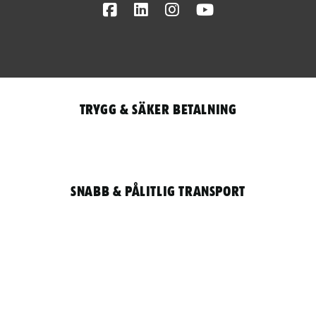
Facebook
LinkedIn
Instagram
Youtube
Trygg & säker betalning
Snabb & pålitlig transport
Qantity
LOGGA IN / REGISTRERA FÖR ATT HANDLA