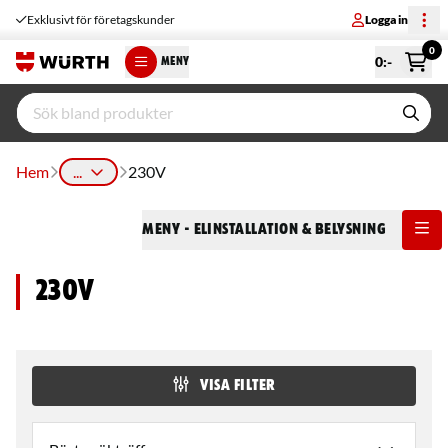
Exklusivt för företagskunder
Logga in
0
0
:-
MENY
Hem
...
230V
Meny
- Elinstallation & Belysning
230V
VISA FILTER