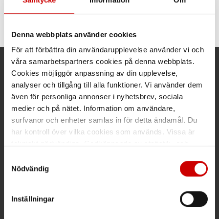
Skarvuttag IP20
Stickpropp vinkel IP44
16 A/250 V/AC
16A/250 V/AC
Denna webbplats använder cookies
För att förbättra din användarupplevelse använder vi och
våra samarbetspartners cookies på denna webbplats.
Kund- och orderfrågor
Cookies möjliggör anpassning av din upplevelse,
analyser och tillgång till alla funktioner. Vi använder dem
Ring kundsupport 019 - 35 10 30
även för personliga annonser i nyhetsbrev, sociala
medier och på nätet. Information om användare,
Maila kundsupport@wuerth.se
surfvanor och enheter samlas in för detta ändamål. Du
har kontroll över vilka cookies som används. Vissa är
tekniskt nödvändiga. Godkännande av statistik- och
marknadsföringscookies kan innebära dataöverföring till
Samtyckesval
Växel
länder utanför EU med olika dataskyddsnormer. Genom
Nödvändig
att godkänna samtycker du till sådana överföringar. Läs
Ring växeln 019 - 35 10 00
vår Integritetspolicy för mer information.
Inställningar
Maila info@wuerth.se