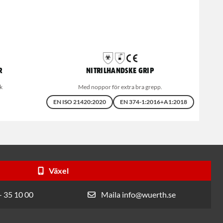
r
Nitrilhandske grip
k
Med noppor för extra bra grepp.
EN ISO 21420:2020
EN 374-1:2016+A1:2018
Växel
- 35 10 00
Maila info@wuerth.se