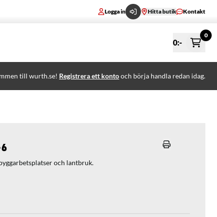
Logga in
Hitta butik
Kontakt
0
0
:-
mmen till wurth.se!
Registrera ett konto
och börja handla redan idag.
-6
byggarbetsplatser och lantbruk.