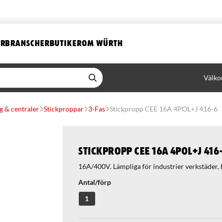
ER
BRANSCHER
BUTIKER
OM WÜRTH
Välko
g & centraler
Stickproppar
3-Fas
Stickpropp CEE 16A 4POL+J 416-6
Stickpropp CEE 16A 4POL+J 416
16A/400V. Lämpliga för industrier verkstäder, 
Antal/förp
1