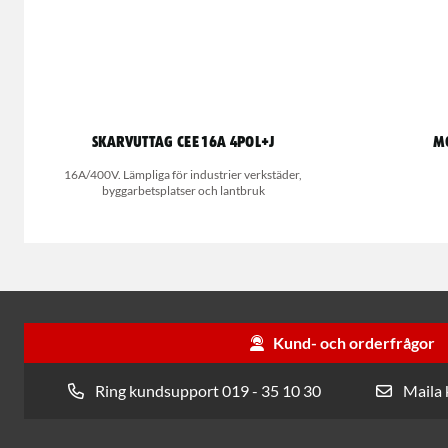
Skarvuttag CEE 16A 4POL+J
M
16A/400V. Lämpliga för industrier verkstäder,
byggarbetsplatser och lantbruk
Kund- och orderfrågor
Ring kundsupport 019 - 35 10 30
Maila