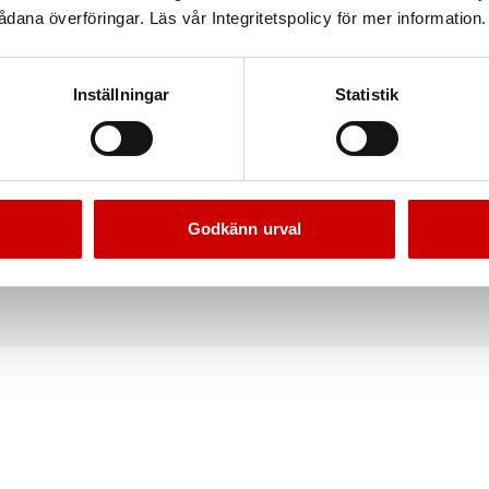
dana överföringar. Läs vår Integritetspolicy för mer information.
Inställningar
Statistik
kpropp CEE 32A 5POL
Skarvuttag CEE 32A 4POL
mpliga för industrier verkstäder,
32A/400V. Lämpliga för industrier ver
Godkänn urval
rbetsplatser och lantbruk
byggarbetsplatser och lantbru