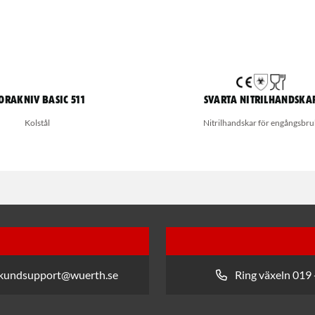
orakniv Basic 511
Svarta nitrilhandska
Kolstål
Nitrilhandskar för engångsbru
 kundsupport@wuerth.se
Ring växeln 019 