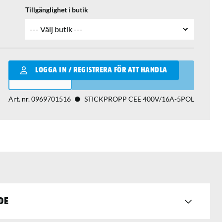
Tillgänglighet i butik
Qantity
LOGGA IN / REGISTRERA FÖR ATT HANDLA
LÄGG I VARUKORGEN
Art. nr.
0969701516
STICKPROPP CEE 400V/16A-5POL
de