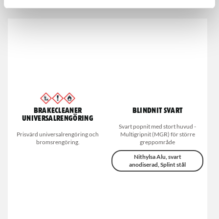
De som köpte, köpte även
Brakecleaner
Blindnit svart
universalrengöring
Svart popnit med stort huvud -
Prisvärd universalrengöring och
Multigripnit (MGR) för större
bromsrengöring.
greppområde
Nithylsa Alu, svart
anodiserad, Splint stål