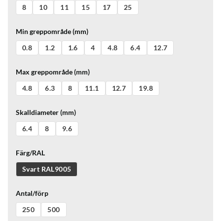
8
10
11
15
17
25
Min greppområde (mm)
0.8
1.2
1.6
4
4.8
6.4
12.7
Max greppområde (mm)
4.8
6.3
8
11.1
12.7
19.8
Skalldiameter (mm)
6.4
8
9.6
Färg/RAL
Svart RAL9005
Antal/förp
250
500