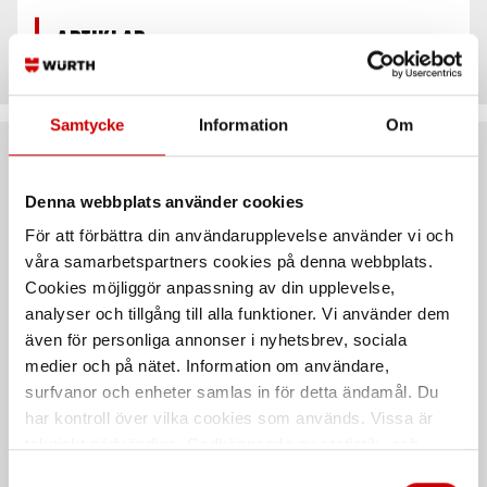
Artiklar
Samtycke
Information
Om
Rekommenderat baserat på vald produkt
Denna webbplats använder cookies
För att förbättra din användarupplevelse använder vi och
våra samarbetspartners cookies på denna webbplats.
Cookies möjliggör anpassning av din upplevelse,
analyser och tillgång till alla funktioner. Vi använder dem
även för personliga annonser i nyhetsbrev, sociala
medier och på nätet. Information om användare,
surfvanor och enheter samlas in för detta ändamål. Du
har kontroll över vilka cookies som används. Vissa är
Blindnit svart
Multigripnit Vit
tekniskt nödvändiga. Godkännande av statistik- och
Svart popnit med stort huvud -
Öppen med kulligt huvud (MGR) för
marknadsföringscookies kan innebära dataöverföring till
Multigripnit (MGR) för större
större greppområde
Samtyckesval