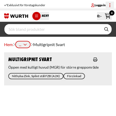
Exklusivt för företagskunder
Logga in
0
0
:-
MENY
Hem
...
Multigripnit Svart
Multigripnit Svart
Öppen med kulligt huvud (MGR) för större greppområde
Nithylsa Zink, Splint stål FZB (A2K)
Förzinkad