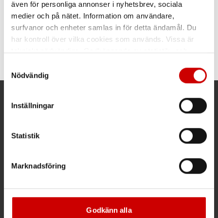
även för personliga annonser i nyhetsbrev, sociala
Borrskruv FXS A2
medier och på nätet. Information om användare,
Med försänkt huvud och PH-
surfvanor och enheter samlas in för detta ändamål. Du
spår
har kontroll över vilka cookies som används. Vissa är
Rostfritt stål A2
tekniskt nödvändiga. Godkännande av statistik- och
marknadsföringscookies kan innebära dataöverföring till
Samtyckesval
länder utanför EU med olika dataskyddsnormer. Genom
Nödvändig
att godkänna samtycker du till sådana överföringar. Läs
vår Integritetspolicy för mer information.
Kund- och orderfrågor
Inställningar
Ring kundsupport 019 - 35 10 30
Statistik
Maila kundsupport@wuerth.se
Marknadsföring
Växel
Godkänn alla