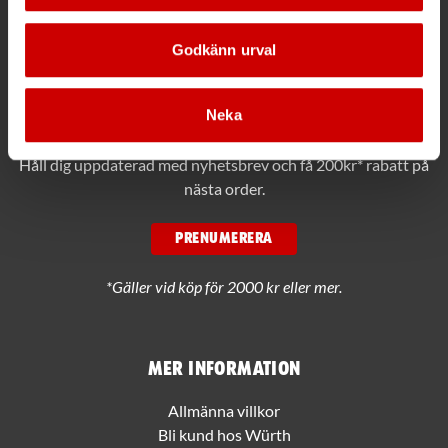
Ring växeln 019 - 35 10 00
Maila info@wuerth.se
Godkänn urval
Neka
Få rabatt på ditt köp!
Håll dig uppdaterad med nyhetsbrev och få 200kr* rabatt på
nästa order.
PRENUMERERA
*Gäller vid köp för 2000 kr eller mer.
Mer information
Allmänna villkor
Bli kund hos Würth