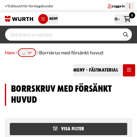
Exklusivt för företagskunder
Logga in
0
0
:-
MENY
Hem
...
Borrskruv med försänkt huvud
Meny
- Fästmaterial
Borrskruv med försänkt
huvud
VISA FILTER