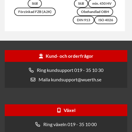
Stål
Stål
min. 450 HV
Förzinkad FZB (A2K)
Obehandlad OBH
DIN 913
ISO 4026
Kund- och orderfrågor
Ring kundsupport 019 - 35 10 30
Maila kundsupport@wuerth.se
Växel
Ring växeln 019 - 35 10 00