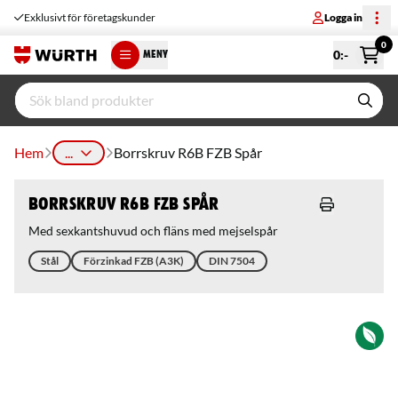
Exklusivt för företagskunder
Logga in
0
0
:-
MENY
Hem
...
Borrskruv R6B FZB Spår
Borrskruv R6B FZB Spår
Med sexkantshuvud och fläns med mejselspår
Stål
Förzinkad FZB (A3K)
DIN 7504