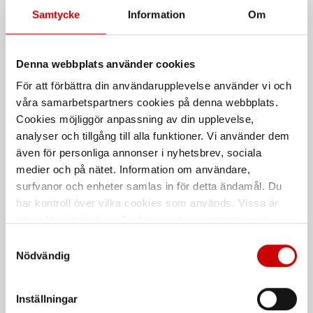
Samtycke
Information
Om
Rekommenderat baserat på vald produkt
Denna webbplats använder cookies
För att förbättra din användarupplevelse använder vi och
våra samarbetspartners cookies på denna webbplats.
Cookies möjliggör anpassning av din upplevelse,
analyser och tillgång till alla funktioner. Vi använder dem
även för personliga annonser i nyhetsbrev, sociala
medier och på nätet. Information om användare,
Borrskruv R6B
Borrskruv R6B A2 RUS
surfvanor och enheter samlas in för detta ändamål. Du
har kontroll över vilka cookies som används. Vissa är
Med sexkantshuvud och fläns
Med sexkantshuvud och fläns
tekniskt nödvändiga. Godkännande av statistik- och
Stål
Bimetal - A2 med härdad
stålspets
marknadsföringscookies kan innebära dataöverföring till
Samtyckesval
Förzinkad FZB (A3K)
länder utanför EU med olika dataskyddsnormer. Genom
Ruspert behandlad (RUS)
Nödvändig
DIN 7504
att godkänna samtycker du till sådana överföringar. Läs
DIN 7504
vår Integritetspolicy för mer information.
Inställningar