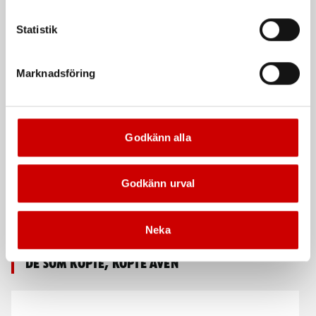
Statistik
Marknadsföring
Borrskruv R6B A2
Borrskruv R6B FZB Lång
Godkänn alla
Med sexkantshuvud och fläns
Med sexkantshuvud och fläns med
extra lång borrspets
Rostfritt stål A2
Stål
Godkänn urval
DIN 7504
Förzinkad FZB (A3K)
DIN 7504
Neka
De som köpte, köpte även