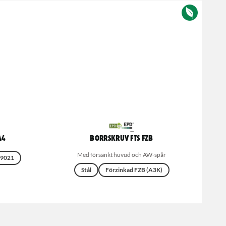
A4
Borrskruv FTS FZB
Med försänkt huvud och AW-spår
 9021
Stål
Förzinkad FZB (A3K)