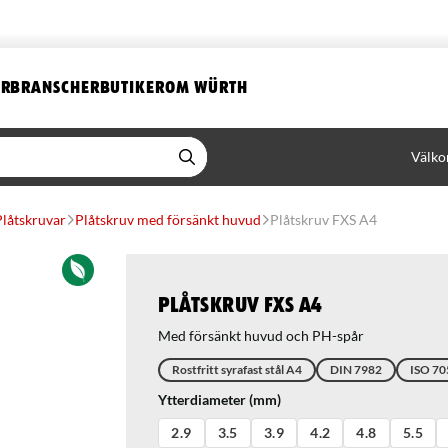
ER
BRANSCHER
BUTIKER
OM WÜRTH
Välko
Plåtskruvar
Plåtskruv med försänkt huvud
Plåtskruv FXS A4
Plåtskruv FXS A4
Med försänkt huvud och PH-spår
Rostfritt syrafast stål A4
DIN 7982
ISO 70
Ytterdiameter (mm)
2.9
3.5
3.9
4.2
4.8
5.5