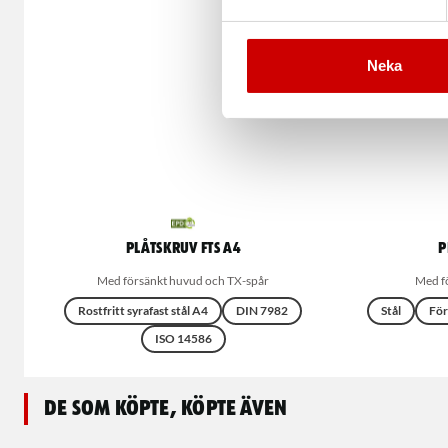
Neka
Plåtskruv FTS A4
P
Med försänkt huvud och TX-spår
Med f
Rostfritt syrafast stål A4
DIN 7982
Stål
För
ISO 14586
De som köpte, köpte även