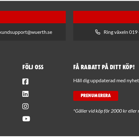
 kundsupport@wuerth.se
Ring växeln 019 
Följ oss
Få rabatt på ditt köp!
Facebook
Håll dig uppdaterad med nyhets
LinkedIn
PRENUMERERA
Instagram
*Gäller vid köp för 2000 kr eller 
Youtube