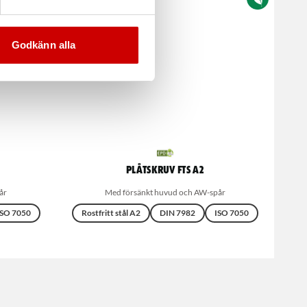
Godkänn alla
Plåtskruv FTS A2
år
Med försänkt huvud och AW-spår
ISO 7050
Rostfritt stål A2
DIN 7982
ISO 7050