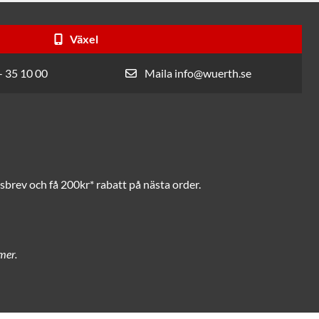
Växel
- 35 10 00
Maila info@wuerth.se
brev och få 200kr* rabatt på nästa order.
mer.