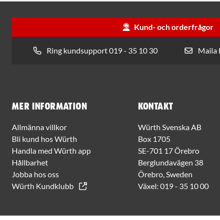
Kund- och orderfrågor
Ring kundsupport 019 - 35 10 30
Maila
Mer information
Kontakt
Allmänna villkor
Würth Svenska AB
Bli kund hos Würth
Box 1705
Handla med Würth app
SE-701 17 Örebro
Hållbarhet
Berglundavägen 38
Jobba hos oss
Örebro, Sweden
Würth Kundklubb
Växel:
019 - 35 10 00