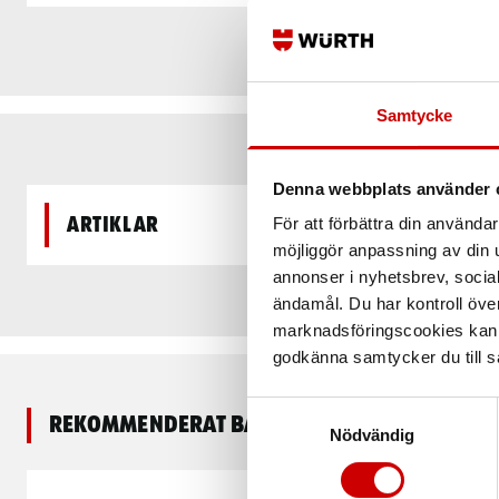
Samtycke
Denna webbplats använder 
Artiklar
För att förbättra din använd
möjliggör anpassning av din u
annonser i nyhetsbrev, socia
ändamål. Du har kontroll öve
marknadsföringscookies kan i
godkänna samtycker du till så
Samtyckesval
Rekommenderat baserat på vald produkt
Nödvändig