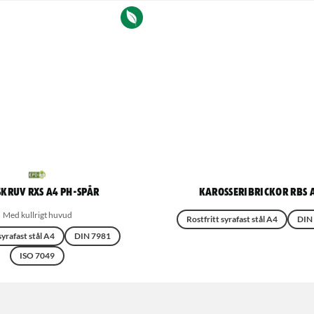
skruv RXS A4 PH-spår
Karosseribrickor RBS 
Med kullrigt huvud
Rostfritt syrafast stål A4
DIN
syrafast stål A4
DIN 7981
ISO 7049