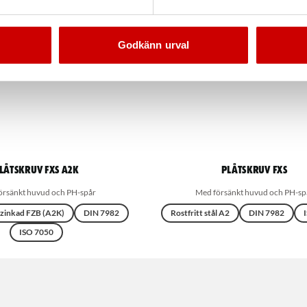
Godkänn urval
låtskruv FXS A2K
Plåtskruv FXS
örsänkt huvud och PH-spår
Med försänkt huvud och PH-sp
zinkad FZB (A2K)
DIN 7982
Rostfritt stål A2
DIN 7982
ISO 7050