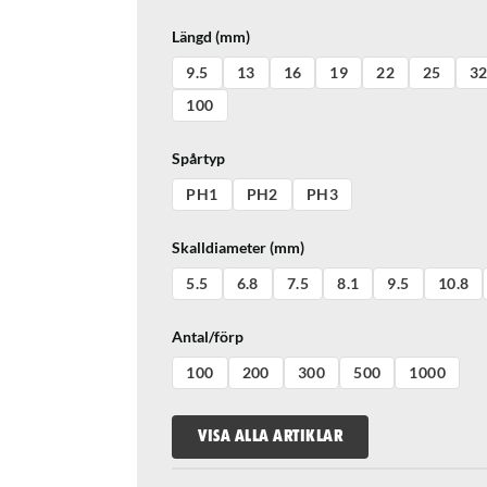
Längd (mm)
9.5
13
16
19
22
25
3
100
Spårtyp
PH1
PH2
PH3
Skalldiameter (mm)
5.5
6.8
7.5
8.1
9.5
10.8
Antal/förp
100
200
300
500
1000
VISA ALLA ARTIKLAR