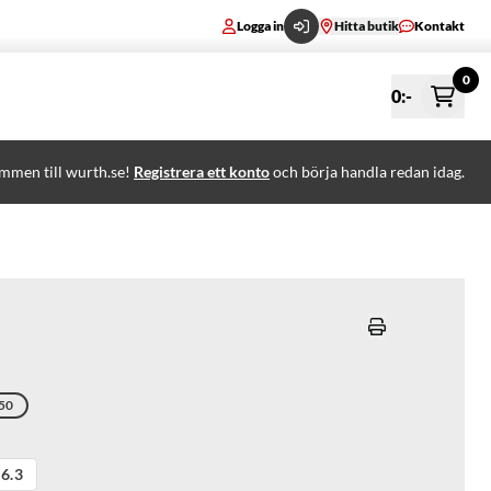
Logga in
Hitta butik
Kontakt
0
0
:-
mmen till wurth.se!
Registrera ett konto
och börja handla redan idag.
50
6.3