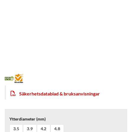
Säkerhetsdatablad & bruksanvisningar
Ytterdiameter (mm)
3.5
3.9
4.2
4.8