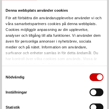
Denna webbplats använder cookies
För att förbättra din användarupplevelse använder vi och
våra samarbetspartners cookies på denna webbplats.
Cookies möjliggör anpassning av din upplevelse,
Insexskruv MF6S A4
Plåtskruv RTS A4 TX-spår
analyser och tillgång till alla funktioner. Vi använder dem
Med försänkt huvud
Med kullrigt huvud
även för personliga annonser i nyhetsbrev, sociala
Rostfritt syrafast stål A4
Rostfritt syrafast stål A4
medier och på nätet. Information om användare,
Klass-70 Draghållfasthet
DIN 7981
ISO 14585
surfvanor och enheter samlas in för detta ändamål. Du
har kontroll över vilka cookies som används. Vissa är
DIN 7991
ISO 10642
tekniskt nödvändiga. Godkännande av statistik- och
marknadsföringscookies kan innebära dataöverföring till
Samtyckesval
länder utanför EU med olika dataskyddsnormer. Genom
Nödvändig
att godkänna samtycker du till sådana överföringar. Läs
vår Integritetspolicy för mer information.
Inställningar
Statistik