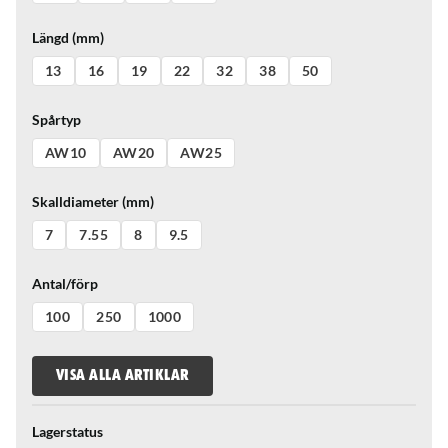
Längd (mm)
13
16
19
22
32
38
50
Spårtyp
AW10
AW20
AW25
Skalldiameter (mm)
7
7.55
8
9.5
Antal/förp
100
250
1000
VISA ALLA ARTIKLAR
Lagerstatus