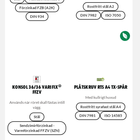
Rostfritt stål A2
Förzinkad FZB (A2K)
DIN 7982
ISO 7050
DIN 934
Konsol 36/36 Varifix®
Plåtskruv RTS A4 TX-spår
FFZV
Med kullrigt huvud
Används när röret skall fästas intill
Rostfritt syrafast stål A4
vägg.
DIN 7981
ISO 14585
Stål
Sendzimirförzinkad -
Varmförzinkad FFZV (SZN)