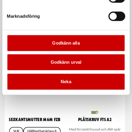
Plåtskruv RXS A4 PH-spår
Plåtskruv RXS A2 PH-spår
Marknadsföring
Med kullrigt huvud
Med kullrigt huvud
Rostfritt syrafast stål A4
Rostfritt stål A2
DIN 7981
ISO 7049
DIN 7981
ISO 7049
Godkänn alla
De som köpte, köpte även
Godkänn urval
Neka
Sexkantsmutter M6M FZB
Plåtskruv FTS A2
Med försänkt huvud och AW-spår
Stål
Hållfasthetsklass 8