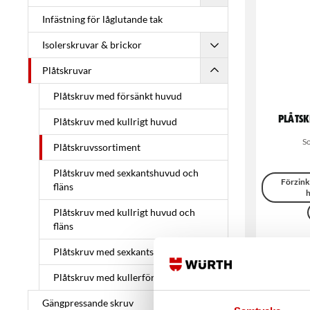
Infästning för låglutande tak
Isolerskruvar & brickor
Plåtskruvar
Plåtskruv med försänkt huvud
Plåtsk
Plåtskruv med kullrigt huvud
S
Plåtskruvssortiment
Plåtskruv med sexkantshuvud och
Förzink
fläns
h
Plåtskruv med kullrigt huvud och
fläns
Plåtskruv med sexkantshuvud
Plåtskruv med kullerförsänkt huvud
Gängpressande skruv