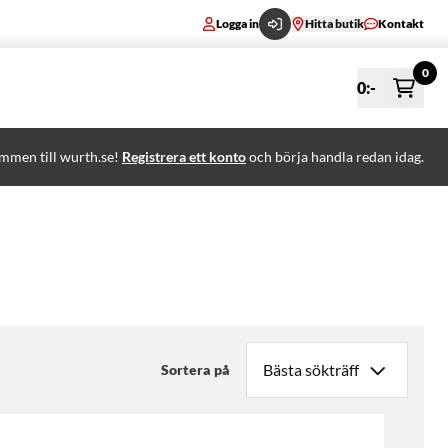
Logga in
Hitta butik
Kontakt
0
0
:-
mmen till wurth.se!
Registrera ett konto
och börja handla redan idag.
Sortera på