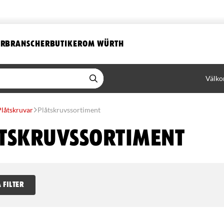
ER
BRANSCHER
BUTIKER
OM WÜRTH
Välko
Plåtskruvar
Plåtskruvssortiment
tskruvssortiment
 FILTER