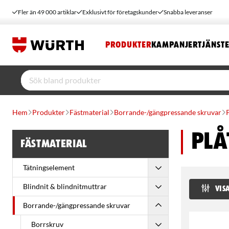
Fler än 49 000 artiklar
Exklusivt för företagskunder
Snabba leveranser
PRODUKTER
KAMPANJER
TJÄNST
Hem
Produkter
Fästmaterial
Borrande-/gängpressande skruvar
Plå
Fästmaterial
Tätningselement
Blindnit & blindnitmuttrar
VISA
Borrande-/gängpressande skruvar
Borrskruv