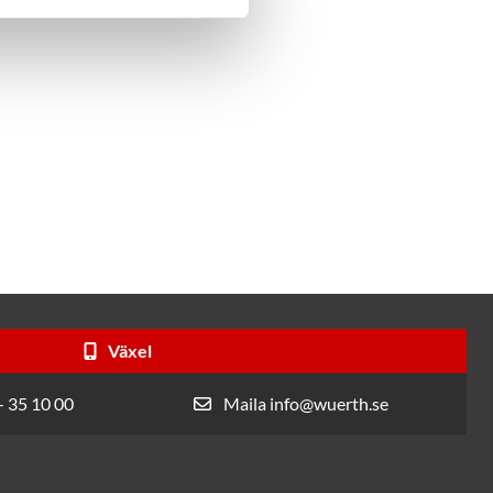
Växel
- 35 10 00
Maila info@wuerth.se