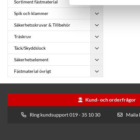
Sortiment fästmaterial
Spik och klammer
Säkerhetsskruvar & Tillbehör
Träskruv
Täck/Skyddslock
Säkerhetselement
Fästmaterial övrigt
Kund- och orderfrågor
Ring kundsupport 019 - 35 10 30
Maila