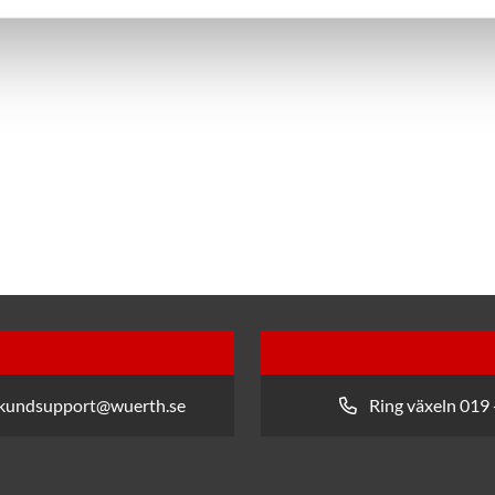
 kundsupport@wuerth.se
Ring växeln 019 