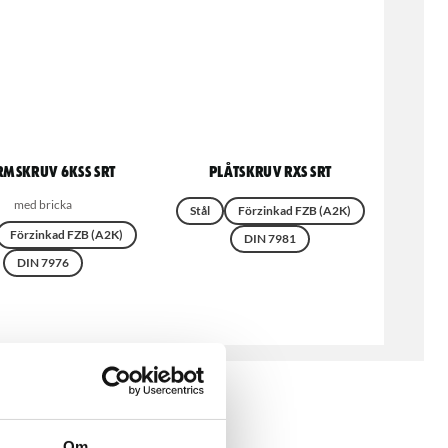
rmskruv 6KSS SRT
Plåtskruv RXS SRT
med bricka
Stål
Förzinkad FZB (A2K)
Förzinkad FZB (A2K)
DIN 7981
DIN 7976
Om