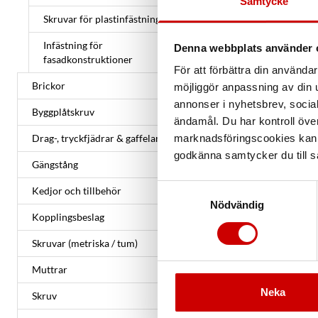
Samtycke
Skruvar för plastinfästning
Infästning för
Denna webbplats använder 
fasadkonstruktioner
För att förbättra din använd
Brickor
möjliggör anpassning av din u
annonser i nyhetsbrev, socia
Byggplåtskruv
ändamål. Du har kontroll öve
Drag-, tryckfjädrar & gaffelankare
marknadsföringscookies kan i
godkänna samtycker du till så
Gängstång
Samtyckesval
Kedjor och tillbehör
Nödvändig
Kopplingsbeslag
Skruvar (metriska / tum)
Muttrar
Neka
Skruv