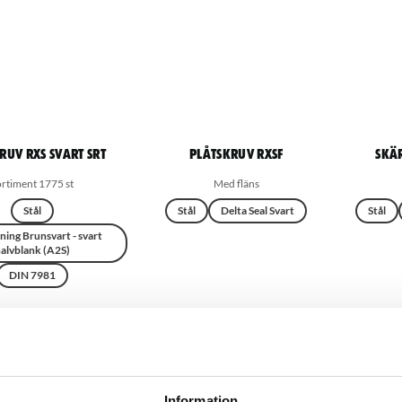
ruv RXS Svart SRT
Plåtskruv RXSF
Skä
ortiment 1775 st
Med fläns
Stål
Stål
Delta Seal Svart
Stål
ning Brunsvart - svart
alvblank (A2S)
DIN 7981
Information