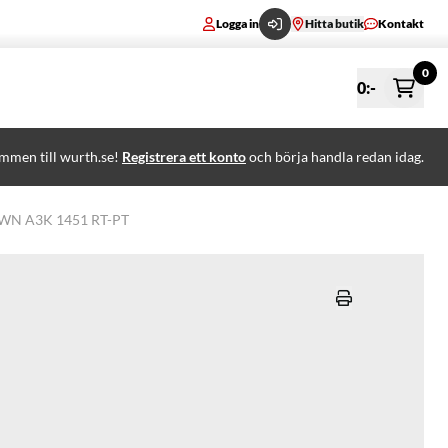
Logga in
Hitta butik
Kontakt
0
0
:-
mmen till wurth.se!
Registrera ett konto
och börja handla redan idag.
 WN A3K 1451 RT-PT