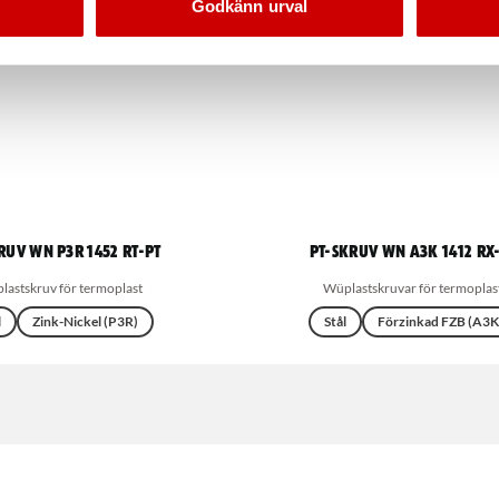
Godkänn urval
ruv WN P3R 1452 RT-PT
PT-skruv WN A3K 1412 RX
lastskruv för termoplast
Wüplastskruvar för termoplas
l
Zink-Nickel (P3R)
Stål
Förzinkad FZB (A3K