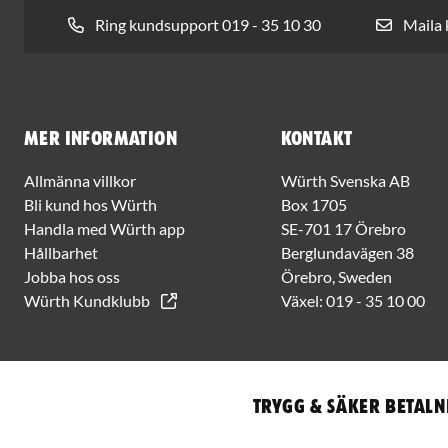
Ring kundsupport 019 - 35 10 30
Maila
Mer information
Kontakt
Allmänna villkor
Würth Svenska AB
Bli kund hos Würth
Box 1705
Handla med Würth app
SE-701 17 Örebro
Hållbarhet
Berglundavägen 38
Jobba hos oss
Örebro, Sweden
Würth Kundklubb
Växel:
019 - 35 10 00
Trygg & säker betaln