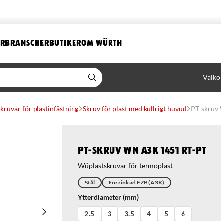
ER
BRANSCHER
BUTIKER
OM WÜRTH
Välko
Skruvar för plastinfästning
Skruv för plast med kullrigt huvud
PT-skruv
PT-skruv WN A3K 1451 RT-PT
Wüplastskruvar för termoplast
Stål
Förzinkad FZB (A3K)
Ytterdiameter (mm)
2.5
3
3.5
4
5
6