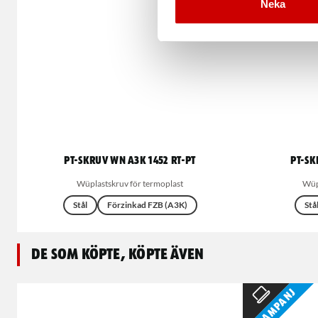
Neka
PT-skruv WN A3K 1452 RT-PT
PT-sk
Wüplastskruv för termoplast
Wüp
Stål
Förzinkad FZB (A3K)
Stå
De som köpte, köpte även
Kampanj