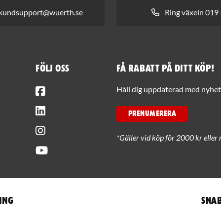
 kundsupport@wuerth.se
Ring växeln 019 
Följ oss
Få rabatt på ditt köp!
Facebook
Håll dig uppdaterad med nyhets
LinkedIn
PRENUMERERA
Instagram
*Gäller vid köp för 2000 kr eller 
Youtube
ing
Snab