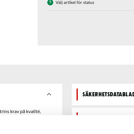
Välj artikel för status
Säkerhetsdatabla
rins krav på kvalité,
Teknisk data
lt montage.