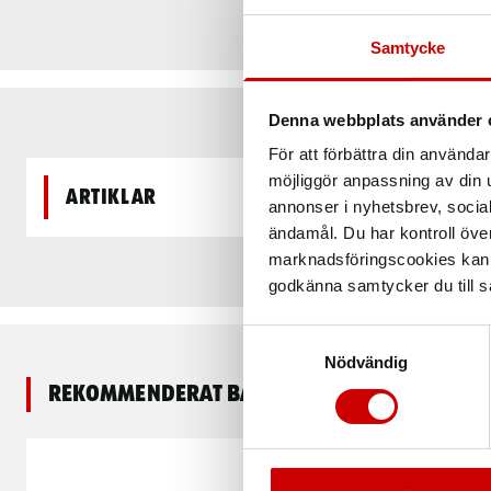
Samtycke
Denna webbplats använder 
För att förbättra din använd
möjliggör anpassning av din u
Artiklar
annonser i nyhetsbrev, socia
ändamål. Du har kontroll öve
marknadsföringscookies kan i
godkänna samtycker du till så
Samtyckesval
Nödvändig
Rekommenderat baserat på vald produkt