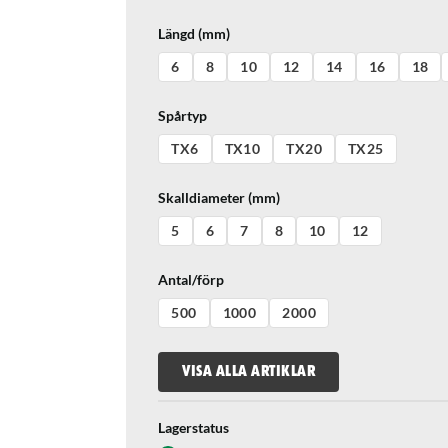
Längd (mm)
6
8
10
12
14
16
18
Spårtyp
TX6
TX10
TX20
TX25
Skalldiameter (mm)
5
6
7
8
10
12
Antal/förp
500
1000
2000
VISA ALLA ARTIKLAR
Lagerstatus