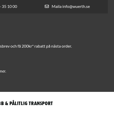
- 35 10 00
Maila info@wuerth.se
brev och få 200kr* rabatt på nästa order.
mer.
b & pålitlig transport