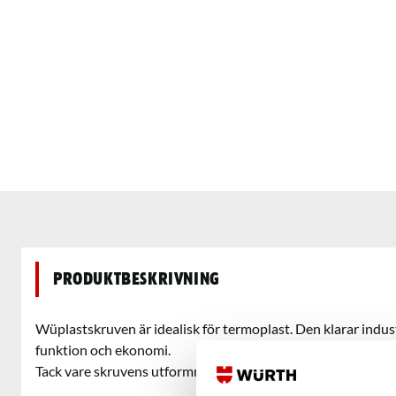
Produktbeskrivning
Wüplastskruven är idealisk för termoplast. Den klarar indust
funktion och ekonomi.
Tack vare skruvens utformning får man ett snabbt och enke