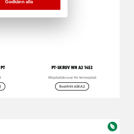
Godkänn alla
-PT
PT-skruv WN A2 1452
t
Wüplastskruvar för termoplast
)
Rostfritt stål A2