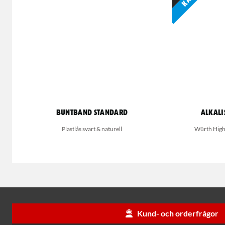
Buntband standard
Alkali
Plastlås svart & naturell
Würth High P
Kund- och orderfrågor