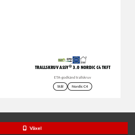
Trallskruv ASSY® 3.0 NORDIC C4 TKFT
ETA-godkänd trallskruv
Stål
Nordic C4
Växel