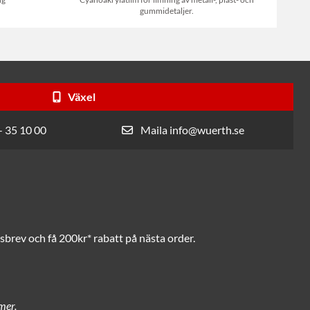
gummidetaljer.
Växel
- 35 10 00
Maila info@wuerth.se
brev och få 200kr* rabatt på nästa order.
mer.