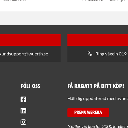
 kundsupport@wuerth.se
Ring växeln 019 
Följ oss
Få rabatt på ditt köp!
Facebook
Håll dig uppdaterad med nyhets
LinkedIn
PRENUMERERA
Instagram
*Gäller vid köp för 2000 kr eller 