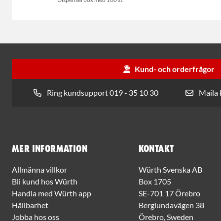
Kund- och orderfrågor
Ring kundsupport 019 - 35 10 30
Maila
Mer information
Kontakt
Allmänna villkor
Würth Svenska AB
Bli kund hos Würth
Box 1705
Handla med Würth app
SE-701 17 Örebro
Hållbarhet
Berglundavägen 38
Jobba hos oss
Örebro, Sweden