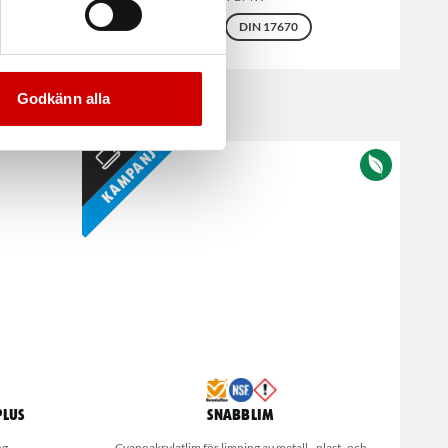
BRN)
Plast
DIN 17670
Godkänn alla
Kampanj
Plus
Snabblim
ng
Cyanoakrylatlim för limning av metall-, plast- och