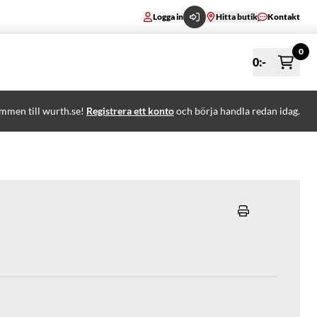
Logga in
Hitta butik
Kontakt
0
0
:-
mmen till wurth.se!
Registrera ett konto
och börja handla redan idag.