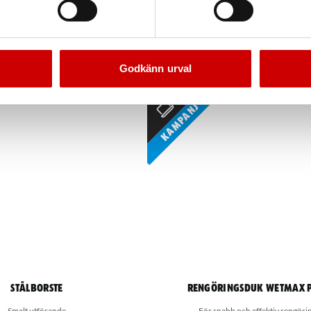
Mässing
Svart/Brunerad (
Förzinkad FZB (A3K)
DIN 17670
Godkänn urval
Kampanj
Stålborste
Rengöringsduk Wetmax 
Smalt utförande
För snabb och effektiv rengöri