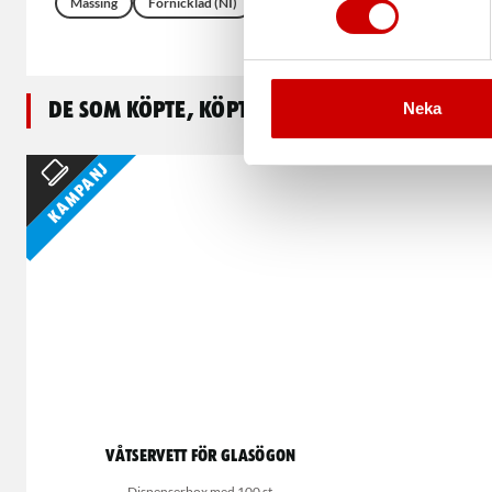
Mässing
Förnicklad (NI)
DIN 17670
Stål
Neka
De som köpte, köpte även
Kampanj
Våtservett för glasögon
Dispenserbox med 100 st.