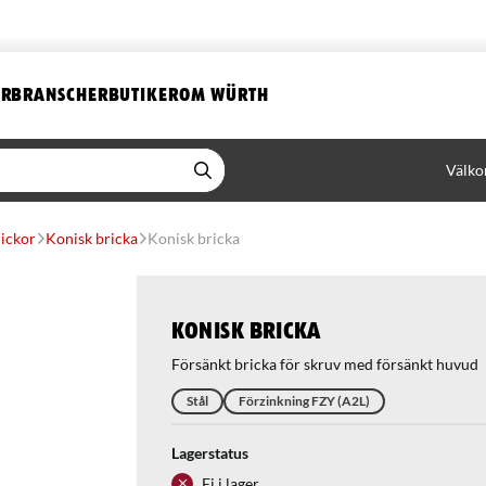
ER
BRANSCHER
BUTIKER
OM WÜRTH
Välko
rickor
Konisk bricka
Konisk bricka
Konisk bricka
Försänkt bricka för skruv med försänkt huvud
Stål
Förzinkning FZY (A2L)
Lagerstatus
Ej i lager