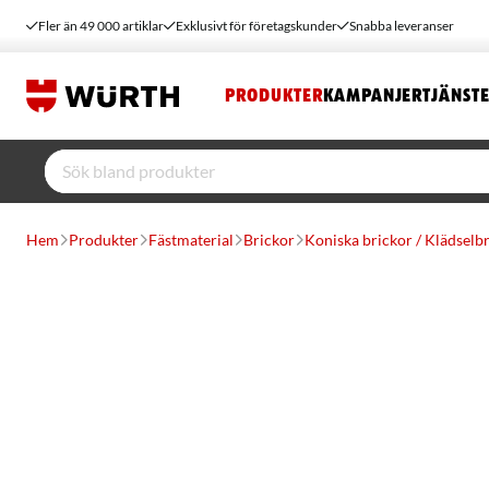
Fler än 49 000 artiklar
Exklusivt för företagskunder
Snabba leveranser
PRODUKTER
KAMPANJER
TJÄNST
Hem
Produkter
Fästmaterial
Brickor
Koniska brickor / Klädselb