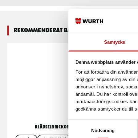
Rekommenderat baserat på vald produkt
Samtycke
Denna webbplats använder 
För att förbättra din använd
möjliggör anpassning av din u
annonser i nyhetsbrev, socia
ändamål. Du har kontroll öve
marknadsföringscookies kan i
godkänna samtycker du till så
Samtyckesval
Klädselbrickor FKB
Kon
Nödvändig
Försänkt bri