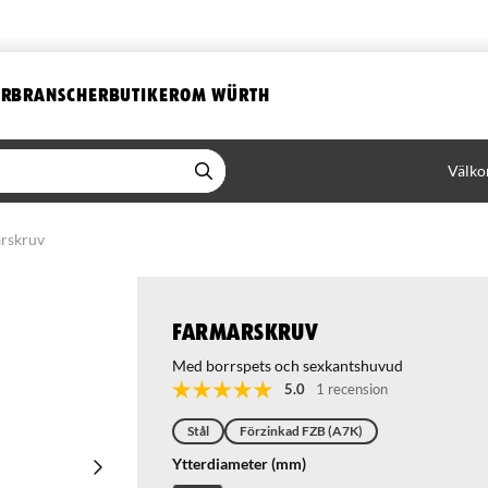
ER
BRANSCHER
BUTIKER
OM WÜRTH
Välko
rskruv
Farmarskruv
Med borrspets och sexkantshuvud
5.0
1 recension
Stål
Förzinkad FZB (A7K)
Ytterdiameter (mm)