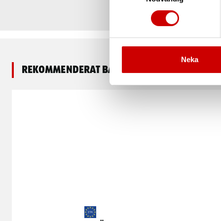
Neka
Rekommenderat baserat på vald produkt