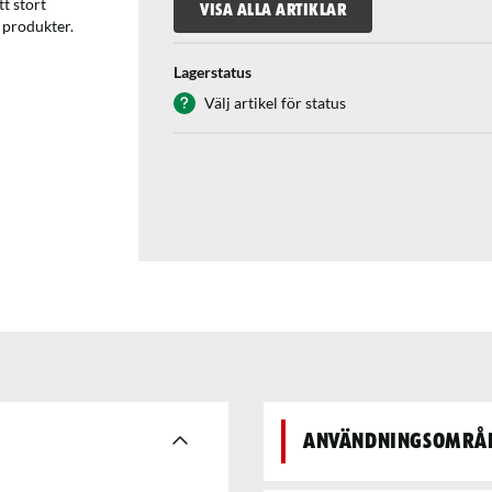
t stort
VISA ALLA ARTIKLAR
e produkter.
Lagerstatus
Välj artikel för status
Användningsområ