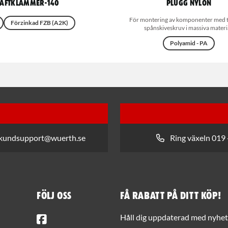
äftklammer-140
Plugg nylon
För montering av komponenter med tr
Förzinkad FZB (A2K)
spånskiveskruv i massiva materi
Polyamid - PA
 kundsupport@wuerth.se
Ring växeln 019 
Följ oss
Få rabatt på ditt köp!
Facebook
Håll dig uppdaterad med nyhets