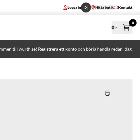
Logga in
Hitta butik
Kontakt
0
0
:-
mmen till wurth.se!
Registrera ett konto
och börja handla redan idag.