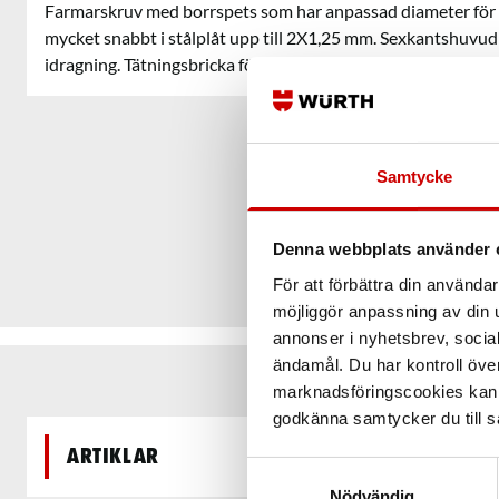
Farmarskruv med borrspets som har anpassad diameter för pl
mycket snabbt i stålplåt upp till 2X1,25 mm. Sexkantshuvud
idragning. Tätningsbricka för säker tätning.
Samtycke
Denna webbplats använder 
För att förbättra din använd
möjliggör anpassning av din u
annonser i nyhetsbrev, socia
ändamål. Du har kontroll öve
marknadsföringscookies kan i
godkänna samtycker du till så
Artiklar
Samtyckesval
Nödvändig