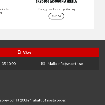
Skyddsglasögon Askella
ä- eller
Klara, gula eller med grå toning
al.
EN 166
Växel
- 35 10 00
Maila info@wuerth.se
brev och få 200kr* rabatt på nästa order.