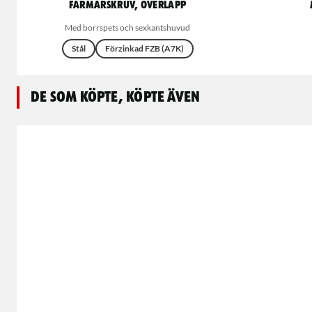
Farmarskruv, överlapp
Med borrspets och sexkantshuvud
Stål
Förzinkad FZB (A7K)
De som köpte, köpte även