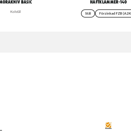
Morakniv Basic
Häftklammer-140
Kolstål
Stål
Förzinkad FZB (A2K