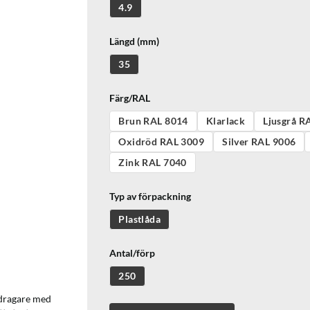
4.9
Längd (mm)
35
Färg/RAL
Brun RAL 8014
Klarlack
Ljusgrå R
Oxidröd RAL 3009
Silver RAL 9006
Zink RAL 7040
Typ av förpackning
Plastlåda
Antal/förp
250
vdragare med