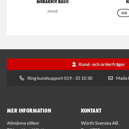
Morakniv Basic
H
Kolstål
Stål
Kund- och orderfrågor
Ring kundsupport 019 - 35 10 30
Maila
Mer information
Kontakt
Allmänna villkor
Würth Svenska AB