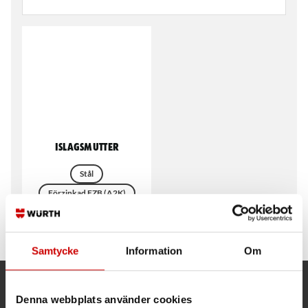
Islagsmutter
Stål
Förzinkad FZB (A2K)
DIN 1624
Samtycke
Information
Om
Kund- och orderfrågor
Denna webbplats använder cookies