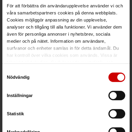
För att förbättra din användarupplevelse använder vi och
Ring kundsupport 019 - 35 10 30
våra samarbetspartners cookies på denna webbplats.
Maila kundsupport@wuerth.se
Cookies möjliggör anpassning av din upplevelse,
analyser och tillgång till alla funktioner. Vi använder dem
även för personliga annonser i nyhetsbrev, sociala
medier och på nätet. Information om användare,
surfvanor och enheter samlas in för detta ändamål. Du
Växel
har kontroll över vilka cookies som används. Vissa är
tekniskt nödvändiga. Godkännande av statistik- och
Ring växeln 019 - 35 10 00
marknadsföringscookies kan innebära dataöverföring till
Samtyckesval
Maila info@wuerth.se
länder utanför EU med olika dataskyddsnormer. Genom
Nödvändig
att godkänna samtycker du till sådana överföringar. Läs
vår Integritetspolicy för mer information.
Inställningar
Få rabatt på ditt köp!
Håll dig uppdaterad med nyhetsbrev och få 200kr* rabatt på
Statistik
nästa order.
Marknadsföring