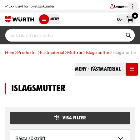
Exklusivt för företagskunder
Logga in
0
0
:-
MENY
Hem
Produkter
Fästmaterial
Muttrar
Islagsmuffar
Islagsmutter
Meny
- Fästmaterial
Islagsmutter
VISA FILTER