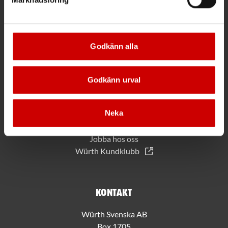
PRENUMERERA
*Gäller vid köp för 2000 kr eller mer.
Godkänn alla
Mer information
Godkänn urval
Allmänna villkor
Bli kund hos Würth
Neka
Handla med Würth app
Hållbarhet
Jobba hos oss
Würth Kundklubb
Kontakt
Würth Svenska AB
Box 1705