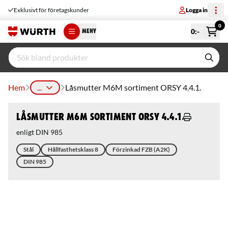
Exklusivt för företagskunder
Logga in
0
0
:-
MENY
Hem
...
Låsmutter M6M sortiment ORSY 4.4.1.
Låsmutter M6M sortiment ORSY 4.4.1.
enligt DIN 985
Stål
Hållfasthetsklass 8
Förzinkad FZB (A2K)
DIN 985