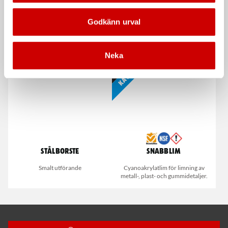
Godkänn urval
Vindruterengöring, Aktiv
Våtservett för glasögon
Rengörande skumspray
Dispenserbox med 100 st.
Neka
Kampanj
Stålborste
Snabblim
Smalt utförande
Cyanoakrylatlim för limning av
metall-, plast- och gummidetaljer.