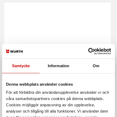
Sexkantsmutter sortiment
Skruv/brick/mutter
M6M ORSY 4.4.1.
sortiment ORSY 4.4.1.
enligt DIN84/125/934/963
Samtycke
Information
Om
Stål
Hållfasthetsklass 8
Stål
4.8 Draghållfasthet
Förzinkad FZB (A2K)
Förzinkad FZB (A2K)
DIN 934
Denna webbplats använder cookies
För att förbättra din användarupplevelse använder vi och
våra samarbetspartners cookies på denna webbplats.
Cookies möjliggör anpassning av din upplevelse,
analyser och tillgång till alla funktioner. Vi använder dem