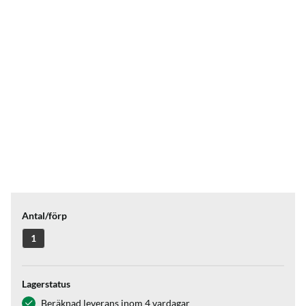
Antal/förp
1
Lagerstatus
Beräknad leverans inom 4 vardagar