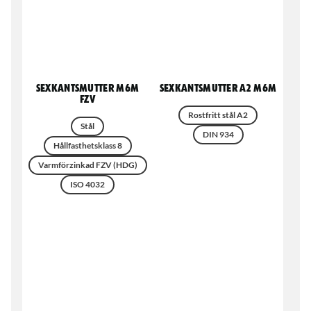
Sexkantsmutter M6M
Sexkantsmutter A2 M6M
FZV
Rostfritt stål A2
Stål
DIN 934
Hållfasthetsklass 8
Varmförzinkad FZV (HDG)
ISO 4032