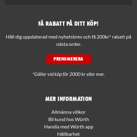
Få rabatt på ditt köp!
Håll dig uppdaterad med nyhetsbrev och få 200kr* rabatt på
nästa order.
PRENUMERERA
*Gäller vid köp för 2000 kr eller mer.
Mer information
Allmänna villkor
Bli kund hos Würth
Handla med Würth app
Hållbarhet