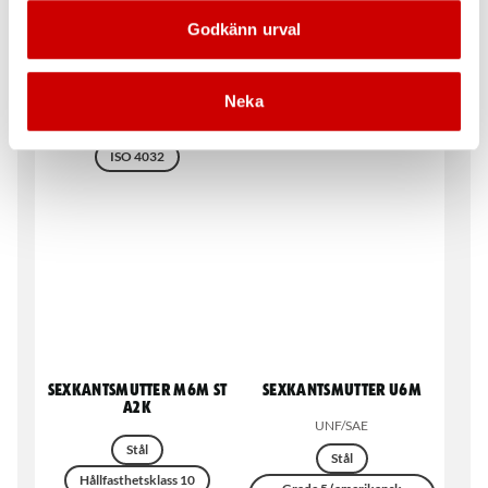
Sexkantsmutter M6M
Sexkantsmutter M6M ST
OBH ST
ZNBHL
Godkänn urval
Stål
Stål
Hållfasthetsklass 8
Hållfasthetsklass 10
Neka
Obehandlad OBH
Zink-Nickel Svart (ZNBHL)
ISO 4032
Sexkantsmutter M6M ST
Sexkantsmutter U6M
A2K
UNF/SAE
Stål
Stål
Hållfasthetsklass 10