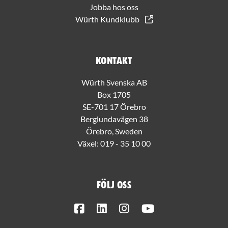
Jobba hos oss
Würth Kundklubb
Kontakt
Würth Svenska AB
Box 1705
SE-701 17 Örebro
Berglundavägen 38
Örebro, Sweden
Växel:
019 - 35 10 00
Följ oss
Facebook
LinkedIn
Instagram
Youtube