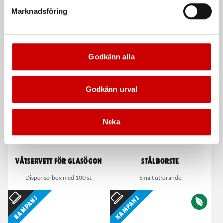
Förzinkad FZB (A2K)
Marknadsföring
DIN 934
De som köpte, köpte även
Godkänn alla
Kampanj
Godkänn urval
Neka
Våtservett för glasögon
Stålborste
Dispenserbox med 100 st.
Smalt utförande
Kampanj
Kampanj