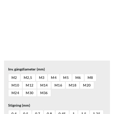
Inv. gängdiameter (mm)
M2
M2,5
M3
M4
M5
M6
M8
M10
M12
M14
M16
M18
M20
M24
M30
M36
Stigning (mm)
0.4
0.5
0.7
0.8
0.45
1
1.5
1.25