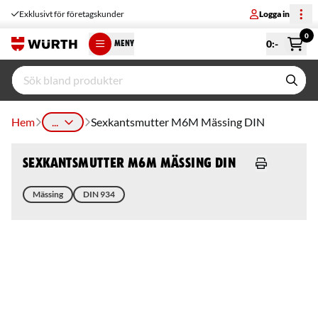
Exklusivt för företagskunder
Logga in
0
0
:-
MENY
Hem
...
Sexkantsmutter M6M Mässing DIN
Sexkantsmutter M6M Mässing DIN
Mässing
DIN 934