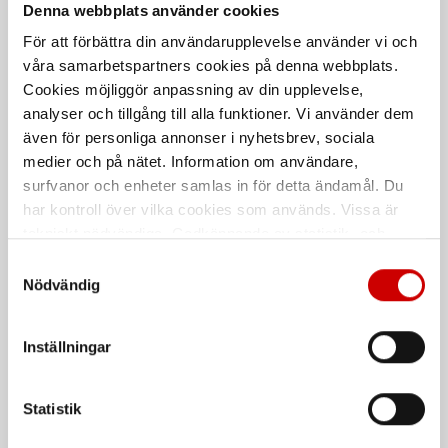
Denna webbplats använder cookies
För att förbättra din användarupplevelse använder vi och
Sexkantsmutter M6M FZB
Sexkantsmutter M6M A4
våra samarbetspartners cookies på denna webbplats.
Stål
Hållfasthetsklass 8
Rostfritt syrafast stål A4
Cookies möjliggör anpassning av din upplevelse,
Förzinkad FZB (A2K)
DIN 934
analyser och tillgång till alla funktioner. Vi använder dem
även för personliga annonser i nyhetsbrev, sociala
DIN 934
medier och på nätet. Information om användare,
surfvanor och enheter samlas in för detta ändamål. Du
har kontroll över vilka cookies som används. Vissa är
tekniskt nödvändiga. Godkännande av statistik- och
marknadsföringscookies kan innebära dataöverföring till
Samtyckesval
länder utanför EU med olika dataskyddsnormer. Genom
Nödvändig
att godkänna samtycker du till sådana överföringar. Läs
vår Integritetspolicy för mer information.
Inställningar
Sexkantsmutter M6M
Sexkantsmutter M6M ST
Mässing ISO
A2K
Statistik
Mässing
ISO 4032
Stål
Hållfasthetsklass 10