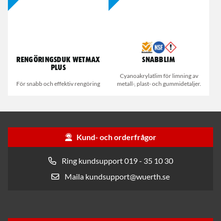
Rengöringsduk Wetmax
Snabblim
Plus
Cyanoakrylatlim för limning av
För snabb och effektiv rengöring
metall-, plast- och gummidetaljer.
Kund- och orderfrågor
Ring kundsupport 019 - 35 10 30
Maila kundsupport@wuerth.se