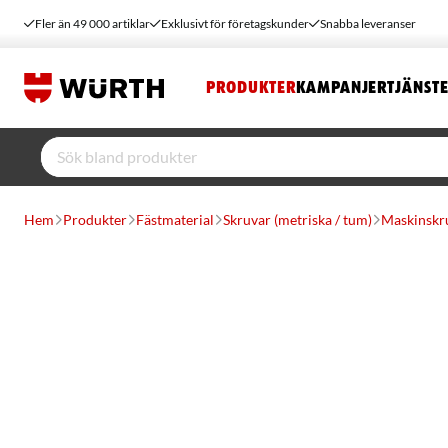
Fler än 49 000 artiklar
Exklusivt för företagskunder
Snabba leveranser
PRODUKTER
KAMPANJER
TJÄNST
Hem
Produkter
Fästmaterial
Skruvar (metriska / tum)
Maskinskr