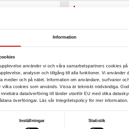
Teknisk data
t DIN 7984. Tillverkad av
handlad OBH.
Information
cookies
arupplevelse använder vi och våra samarbetspartners cookies p
pplevelse, analyser och tillgång till alla funktioner. Vi använder
la medier och på nätet. Information om användare, surfvanor och
r vilka cookies som används. Vissa är tekniskt nödvändiga. God
nnebära dataöverföring till länder utanför EU med olika datas
dana överföringar. Läs vår Integritetspolicy för mer information.
Inställningar
Statistik