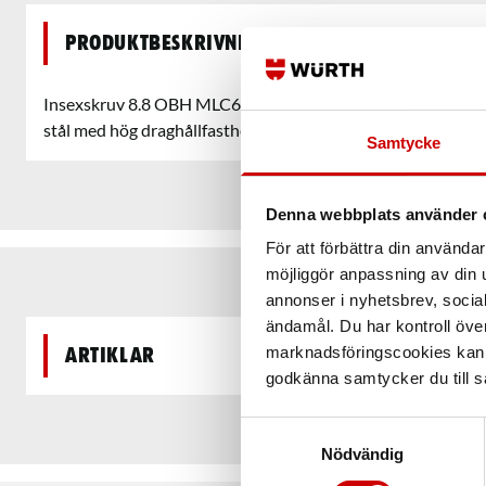
Produktbeskrivning
Insexskruv 8.8 OBH MLC6S med lågt cylindriskt huvud enlig
stål med hög draghållfasthet (8.8). Ytbehandlingen är obe
Samtycke
Denna webbplats använder 
För att förbättra din använd
möjliggör anpassning av din u
annonser i nyhetsbrev, socia
ändamål. Du har kontroll öve
marknadsföringscookies kan i
Artiklar
godkänna samtycker du till så
Samtyckesval
Nödvändig