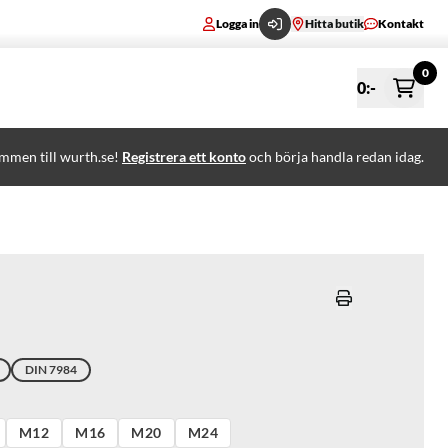
Logga in
Hitta butik
Kontakt
0
0
:-
mmen till wurth.se!
Registrera ett konto
och börja handla redan idag.
DIN 7984
M12
M16
M20
M24