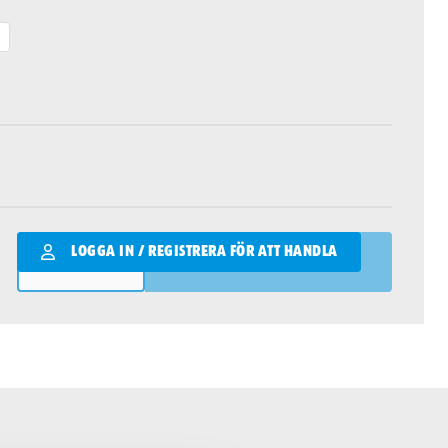
Qantity
LOGGA IN / REGISTRERA FÖR ATT HANDLA
LÄGG I VARUKORGEN