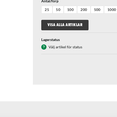
Antal/förp
25
50
100
200
500
1000
VISA ALLA ARTIKLAR
Lagerstatus
Välj artikel för status