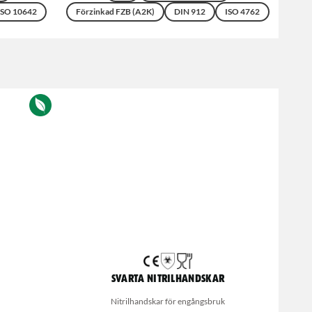
ISO 10642
Förzinkad FZB (A2K)
DIN 912
ISO 4762
Svarta nitrilhandskar
Nitrilhandskar för engångsbruk