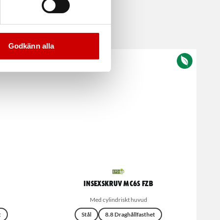
Godkänn alla
Insexskruv MC6S FZB
Med cylindriskt huvud
t
Stål
8.8 Draghållfasthet