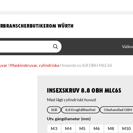
ER
BRANSCHER
BUTIKER
OM WÜRTH
Välko
uvar
Maskinskruvar, cylindriska
Insexskruv 8.8 OBH MLC6S
Insexskruv 8.8 OBH MLC6S
Med lågt cylindriskt huvud
Stål
8.8 Draghållfasthet
Obehandlad OBH
Utv. gängdiameter (mm)
M3
M4
M5
M6
M8
M10