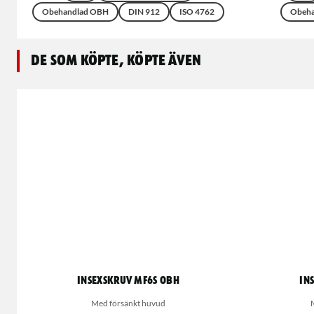
Obehandlad OBH
DIN 912
ISO 4762
Obeha
De som köpte, köpte även
Insexskruv MF6S OBH
In
Med försänkt huvud