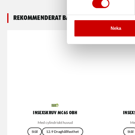
Rekommenderat baserat på vald produkt
Neka
Insexskruv MC6S OBH
Insex
Med cylindriskt huvud
Med
Stål
12.9 Draghållfasthet
Stål