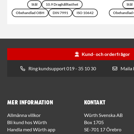
Stål
10.9 Draghållfasthet
Stål
Obehandlad OBH
DIN 7991
ISO 10642
Obehandlad
Kund- och orderfrågor
Ring kundsupport 019 - 35 10 30
Maila
Mer information
Kontakt
Allmänna villkor
Würth Svenska AB
Bli kund hos Würth
Box 1705
Handla med Würth app
SE-701 17 Örebro