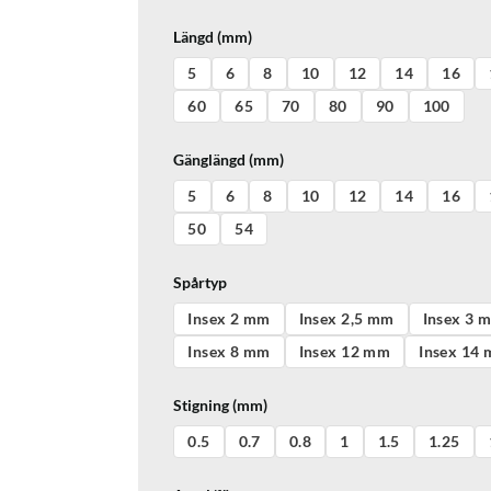
Längd (mm)
5
6
8
10
12
14
16
60
65
70
80
90
100
Gänglängd (mm)
5
6
8
10
12
14
16
50
54
Spårtyp
Insex 2 mm
Insex 2,5 mm
Insex 3 
Insex 8 mm
Insex 12 mm
Insex 14
Stigning (mm)
0.5
0.7
0.8
1
1.5
1.25