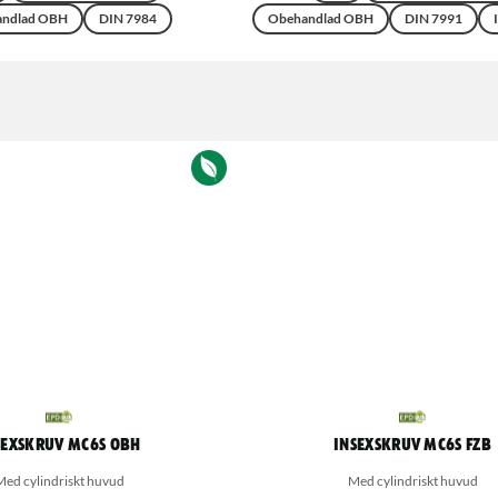
ndlad OBH
DIN 7984
Obehandlad OBH
DIN 7991
sexskruv MC6S OBH
Insexskruv MC6S FZB
Med cylindriskt huvud
Med cylindriskt huvud