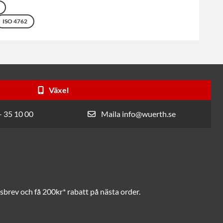
ISO 4762
Växel
- 35 10 00
Maila info@wuerth.se
brev och få 200kr* rabatt på nästa order.