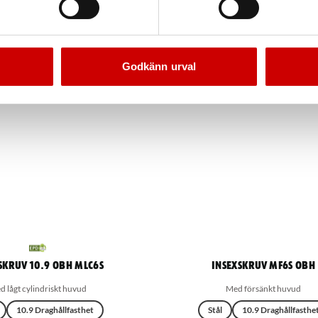
Godkänn urval
skruv 10.9 OBH MLC6S
Insexskruv MF6S OBH
 lågt cylindriskt huvud
Med försänkt huvud
10.9 Draghållfasthet
Stål
10.9 Draghållfasthe