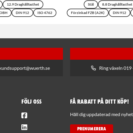
12.9 Draghållfasthet
Stål
8.8 Draghållfasthet
 OBH
DIN 912
ISO 4762
Förzinkad FZB (A2K)
DIN 912
 kundsupport@wuerth.se
Ring växeln 019 
Följ oss
Få rabatt på ditt köp!
Facebook
Håll dig uppdaterad med nyhets
LinkedIn
PRENUMERERA