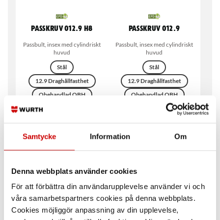
Passkruv 012.9 h8
Passkruv 012.9
Passbult, insex med cylindriskt
Passbult, insex med cylindriskt
huvud
huvud
Stål
Stål
12.9 Draghållfasthet
12.9 Draghållfasthet
Obehandlad OBH
Obehandlad OBH
ISO 7379
ISO 7379
Samtycke
Information
Om
Denna webbplats använder cookies
För att förbättra din användarupplevelse använder vi och
våra samarbetspartners cookies på denna webbplats.
Cookies möjliggör anpassning av din upplevelse,
Passkruv
Passkruv DIN 609S