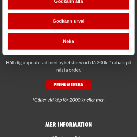
Godkänn alla
Ring växeln 019 - 35 10 00
Godkänn urval
Maila info@wuerth.se
Neka
Få rabatt på ditt köp!
Håll dig uppdaterad med nyhetsbrev och få 200kr* rabatt på
nästa order.
PRENUMERERA
*Gäller vid köp för 2000 kr eller mer.
Mer information