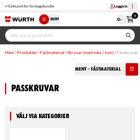
Exklusivt för företagskunder
Logga in
0
0
:-
MENY
Hem
Produkter
Fästmaterial
Skruvar (metriska / tum)
Passkruvar
Meny
- Fästmaterial
Passkruvar
Välj via kategorier