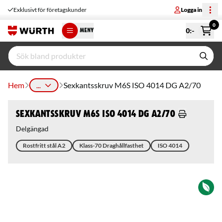
Exklusivt för företagskunder
Logga in
0
0
:-
MENY
Hem
...
Sexkantsskruv M6S ISO 4014 DG A2/70
Sexkantsskruv M6S ISO 4014 DG A2/70
Delgängad
Rostfritt stål A2
Klass-70 Draghållfasthet
ISO 4014