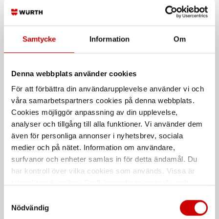
Rekommenderat baserat på vald produkt
Samtycke
Information
Om
Denna webbplats använder cookies
För att förbättra din användarupplevelse använder vi och
våra samarbetspartners cookies på denna webbplats.
Cookies möjliggör anpassning av din upplevelse,
analyser och tillgång till alla funktioner. Vi använder dem
Sexkantsskruv M6S DG
Sexkantsskruv M6S DG A4
A2/70
även för personliga annonser i nyhetsbrev, sociala
Delgängad
medier och på nätet. Information om användare,
Delgängad
Rostfritt syrafast stål A4
surfvanor och enheter samlas in för detta ändamål. Du
Rostfritt stål A2
har kontroll över vilka cookies som används. Vissa är
Klass-70 Draghållfasthet
Klass-70 Draghållfasthet
tekniskt nödvändiga. Godkännande av statistik- och
DIN 931
DIN 931
marknadsföringscookies kan innebära dataöverföring till
Samtyckesval
länder utanför EU med olika dataskyddsnormer. Genom
Nödvändig
att godkänna samtycker du till sådana överföringar. Läs