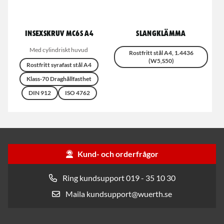
Insexskruv MC6S A4
Slangklämma
Med cylindriskt huvud
Rostfritt stål A4, 1.4436
(W5,S50)
Rostfritt syrafast stål A4
Klass-70 Draghållfasthet
DIN 912
ISO 4762
Kund- och orderfrågor
Ring kundsupport 019 - 35 10 30
Maila kundsupport@wuerth.se