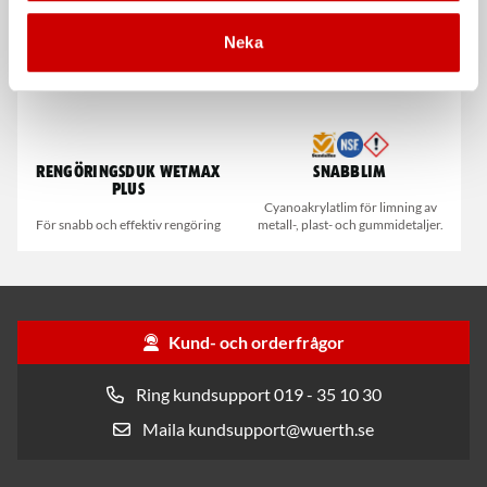
Kampanj
Kampanj
Neka
Rengöringsduk Wetmax
Snabblim
Plus
Cyanoakrylatlim för limning av
För snabb och effektiv rengöring
metall-, plast- och gummidetaljer.
Kund- och orderfrågor
Ring kundsupport 019 - 35 10 30
Maila kundsupport@wuerth.se