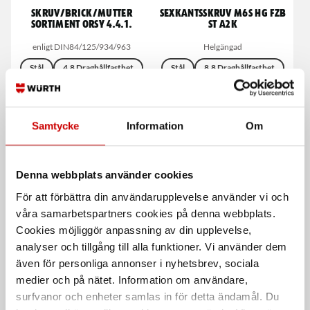
Skruv/brick/mutter
Sexkantsskruv M6S HG FZB
sortiment ORSY 4.4.1.
ST A2K
enligt DIN84/125/934/963
Helgängad
Stål
4.8 Draghållfasthet
Stål
8.8 Draghållfasthet
Förzinkad FZB (A2K)
Förzinkad FZB (A2K)
DIN 933
Samtycke
Information
Om
Denna webbplats använder cookies
För att förbättra din användarupplevelse använder vi och
våra samarbetspartners cookies på denna webbplats.
Cookies möjliggör anpassning av din upplevelse,
analyser och tillgång till alla funktioner. Vi använder dem
även för personliga annonser i nyhetsbrev, sociala
Sexkantsskruv M6S DG ISO
Lagerlådor fyra
4014
storlekar
medier och på nätet. Information om användare,
surfvanor och enheter samlas in för detta ändamål. Du
Delgängad
Fyra storlekar