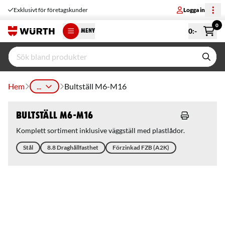
Exklusivt för företagskunder
Logga in
0
0
:-
MENY
Hem
...
Bultställ M6-M16
Bultställ M6-M16
Komplett sortiment inklusive väggställ med plastlådor.
Stål
8.8 Draghållfasthet
Förzinkad FZB (A2K)