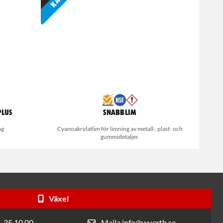
Plus
Snabblim
ng
Cyanoakrylatlim för limning av metall-, plast- och
gummidetaljer.
Växel
- 35 10 00
Maila info@wuerth.se