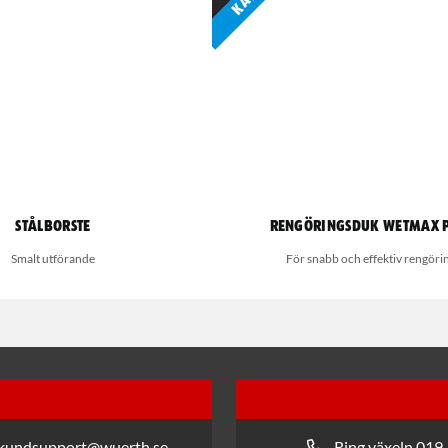
Stålborste
Rengöringsduk Wetmax 
Smalt utförande
För snabb och effektiv rengöri
 kundsupport@wuerth.se
Ring växeln 019 