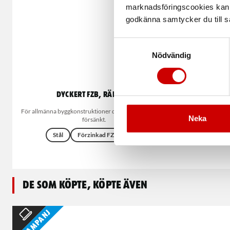
marknadsföringscookies kan i
godkänna samtycker du till så
Samtyckesval
Nödvändig
Dyckert FZB, räfflad
Dyckert 
För allmänna byggkonstruktioner där huvudet ska vara
Rakb
Neka
försänkt.
Stål
Stål
Förzinkad FZB (A2K)
De som köpte, köpte även
Kampanj