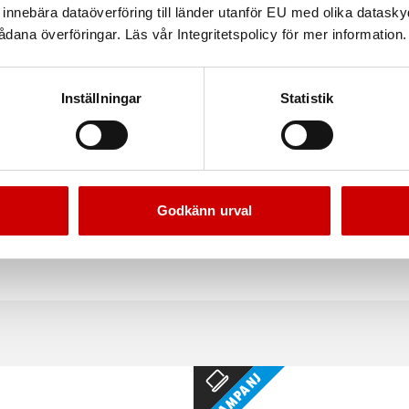
nnebära dataöverföring till länder utanför EU med olika datas
dana överföringar. Läs vår Integritetspolicy för mer information.
Inställningar
Statistik
WX 1,2 mm (18 GA-0°) FZB
Dyckert FN 1,6 mm (16 GA
andad med 2,2 mm huvud
Rakbandad med 2,8 mm huvu
Godkänn urval
Förzinkad FZB (A2K)
Stål
Förzinkad FZB (A2K
Kampanj