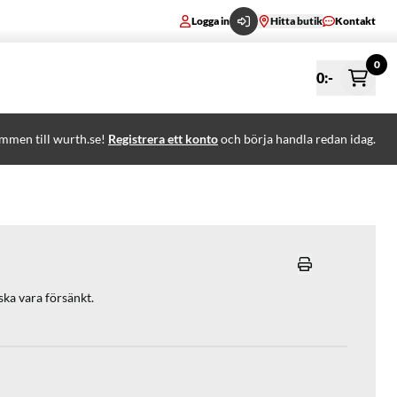
Logga in
Hitta butik
Kontakt
0
0
:-
mmen till wurth.se!
Registrera ett konto
och börja handla redan idag.
ka vara försänkt.