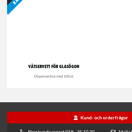
Våtservett för glasögon
Dispenserbox med 100 st.
Kund- och orderfrågor
Ring kundsupport 019 - 35 10 30
Maila