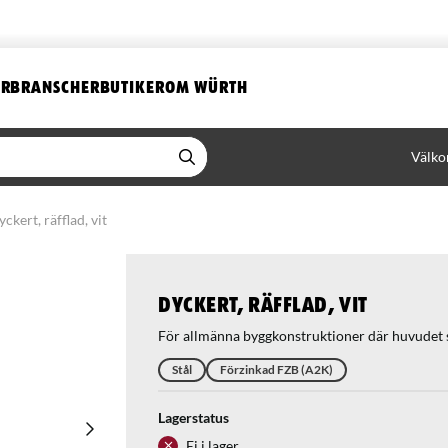
ER
BRANSCHER
BUTIKER
OM WÜRTH
Välko
ckert, räfflad, vit
Dyckert, räfflad, vit
För allmänna byggkonstruktioner där huvudet s
Stål
Förzinkad FZB (A2K)
Lagerstatus
Ej i lager