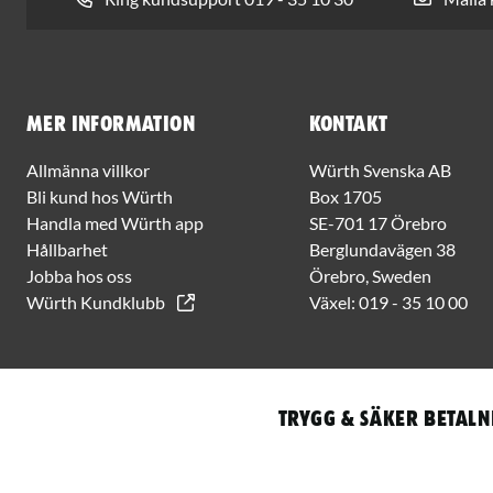
Mer information
Kontakt
Allmänna villkor
Würth Svenska AB
Bli kund hos Würth
Box 1705
Handla med Würth app
SE-701 17 Örebro
Hållbarhet
Berglundavägen 38
Jobba hos oss
Örebro, Sweden
Würth Kundklubb
Växel:
019 - 35 10 00
Trygg & säker betaln