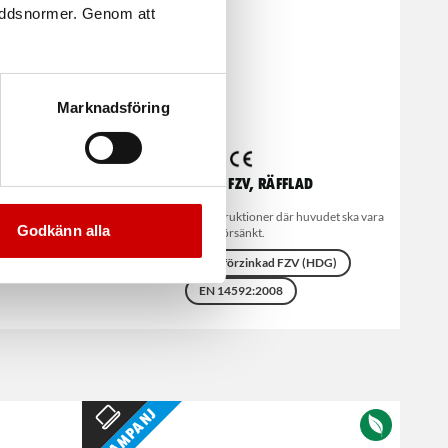
kyddsnormer. Genom att
Marknadsföring
-0°)
Dyckert FZV, räfflad
d
För allmänna byggkonstruktioner där huvudet ska vara
Godkänn alla
försänkt.
)
Stål
Varmförzinkad FZV (HDG)
EN 14592:2008
Kampanj