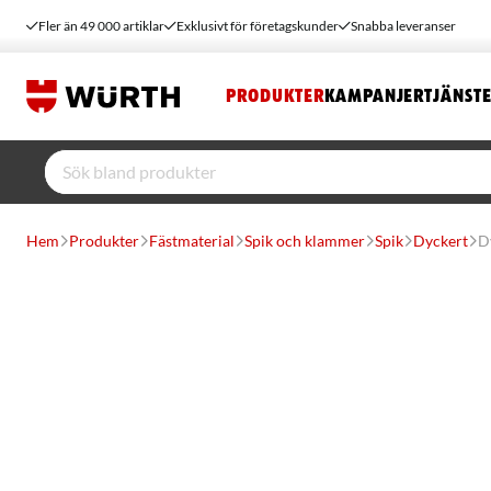
Fler än 49 000 artiklar
Exklusivt för företagskunder
Snabba leveranser
PRODUKTER
KAMPANJER
TJÄNST
Hem
Produkter
Fästmaterial
Spik och klammer
Spik
Dyckert
Dy