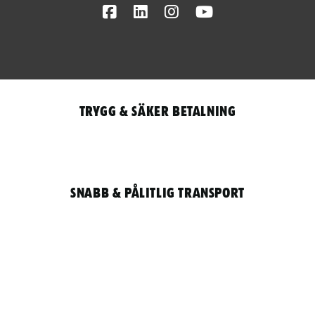
Facebook
LinkedIn
Instagram
Youtube
Trygg & säker betalning
Snabb & pålitlig transport
Qantity
LOGGA IN / REGISTRERA FÖR ATT HANDLA