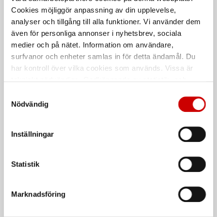
Med kullrigt huvud och PH-spår
färgade
Cookies möjliggör anpassning av din upplevelse,
Stål
Delta Magni
Polyeten - PE
analyser och tillgång till alla funktioner. Vi använder dem
även för personliga annonser i nyhetsbrev, sociala
medier och på nätet. Information om användare,
surfvanor och enheter samlas in för detta ändamål. Du
har kontroll över vilka cookies som används. Vissa är
tekniskt nödvändiga. Godkännande av statistik- och
marknadsföringscookies kan innebära dataöverföring till
Samtyckesval
länder utanför EU med olika dataskyddsnormer. Genom
Nödvändig
att godkänna samtycker du till sådana överföringar. Läs
vår Integritetspolicy för mer information.
Täcklock för kullrig
Täcklock för försänkt
Inställningar
skruv
skruv
Flera RAL-färger
Plast
Statistik
Plast
Marknadsföring
De som köpte, köpte även