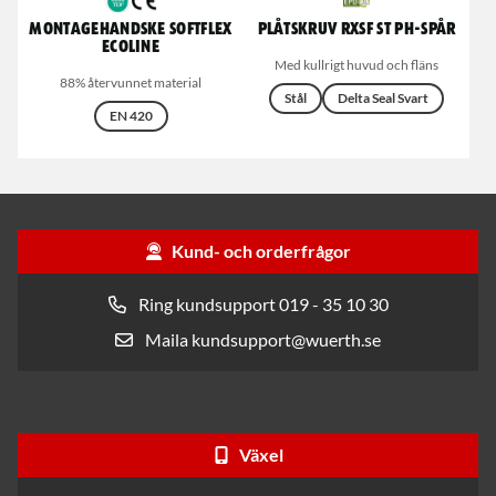
Montagehandske Softflex
Plåtskruv RXSF ST PH-spår
Ecoline
Med kullrigt huvud och fläns
88% återvunnet material
Stål
Delta Seal Svart
EN 420
Kund- och orderfrågor
Ring kundsupport 019 - 35 10 30
Maila kundsupport@wuerth.se
Växel