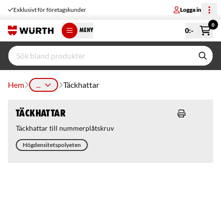
Exklusivt för företagskunder
Logga in
0
0
:-
MENY
Hem
...
Täckhattar
Täckhattar
Täckhattar till nummerplåtskruv
Högdensitetspolyeten