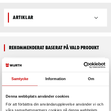
Artiklar
Rekommenderat baserat på vald produkt
Samtycke
Information
Om
Denna webbplats använder cookies
Nummerplåtskruv RXS
Mutterskydd
För att förbättra din användarupplevelse använder vi och
våra samarbetspartners cookies på denna webbplats.