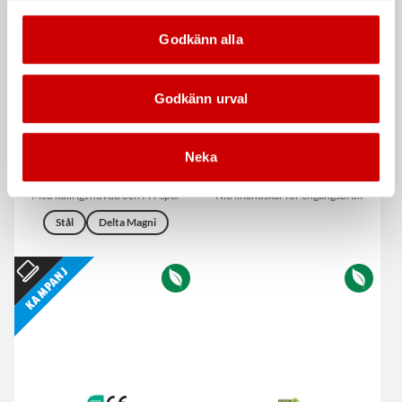
Godkänn alla
Godkänn urval
Neka
Nummerplåtskruv RXS
Svarta nitrilhandskar
Med kullrigt huvud och PH-spår
Nitrilhandskar för engångsbruk
Stål
Delta Magni
Kampanj