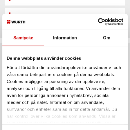
Teknisk data
Samtycke
Information
Om
Rekommenderat baserat på vald produkt
Denna webbplats använder cookies
För att förbättra din användarupplevelse använder vi och
våra samarbetspartners cookies på denna webbplats.
Cookies möjliggör anpassning av din upplevelse,
analyser och tillgång till alla funktioner. Vi använder dem
även för personliga annonser i nyhetsbrev, sociala
medier och på nätet. Information om användare,
surfvanor och enheter samlas in för detta ändamål. Du
har kontroll över vilka cookies som används. Vissa är
Gummistålbricka metrisk
Tätningsbricka CU Form A
tekniskt nödvändiga. Godkännande av statistik- och
med styrkant