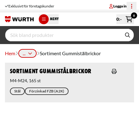
Exklusivt för företagskunder
Logga in
0
0
:-
MENY
Hem
...
Sortiment Gummistålbrickor
Sortiment Gummistålbrickor
M4-M24, 165 st
Stål
Förzinkad FZB (A2K)