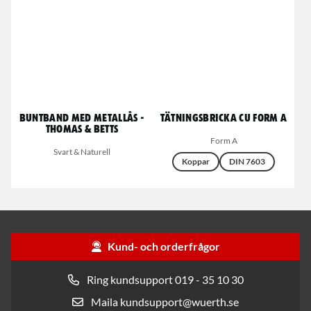
Buntband med metallås -
Tätningsbricka CU Form A
Thomas & Betts
Form A
Svart & Naturell
Koppar
DIN 7603
Kund- och orderfrågor
Ring kundsupport 019 - 35 10 30
Maila kundsupport@wuerth.se