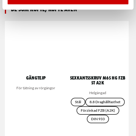
De som köpte, köpte även
Gängtejp
Sexkantsskruv M6S HG FZB
ST A2K
För tätning av rörgängor
Helgängad
Stål
8.8 Draghållfasthet
Förzinkad FZB (A2K)
DIN 933