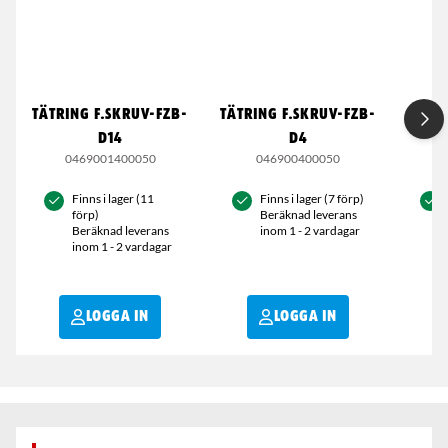
TÄTRING F.SKRUV-FZB-
TÄTRING F.SKRUV-FZB-
TÄTRI
D14
D4
0469001400050
046900400050
0
Finns i lager (11
Finns i lager (7 förp)
förp)
Beräknad leverans
Beräknad leverans
inom 1 - 2 vardagar
inom 1 - 2 vardagar
LOGGA IN
LOGGA IN