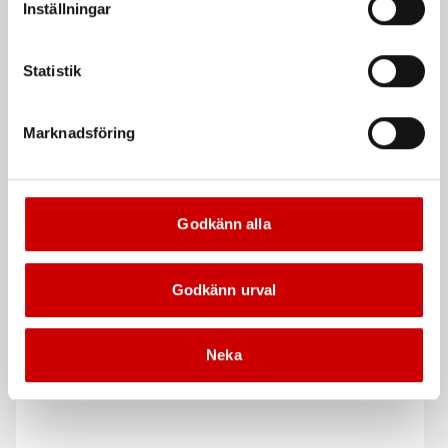
Inställningar
Statistik
Marknadsföring
Tätningsbricka FBR
Tätningsbricka CU Form C
Form A
Form C
Vulkaniserade fibrer
Koppar
DIN 7603
Godkänn alla
DIN 7603
Godkänn urval
De som köpte, köpte även
Neka