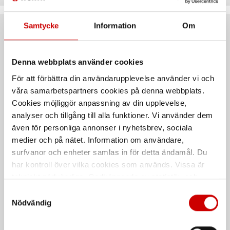
Samtycke
Information
Om
Rekommenderat baserat på vald produkt
Denna webbplats använder cookies
För att förbättra din användarupplevelse använder vi och
våra samarbetspartners cookies på denna webbplats.
Cookies möjliggör anpassning av din upplevelse,
analyser och tillgång till alla funktioner. Vi använder dem
även för personliga annonser i nyhetsbrev, sociala
medier och på nätet. Information om användare,
surfvanor och enheter samlas in för detta ändamål. Du
Tätningsbricka Form A CU
Tätningsbrickor
sortiment
har kontroll över vilka cookies som används. Vissa är
Form A
tekniskt nödvändiga. Godkännande av statistik- och
Aluminium - AL
Koppar
DIN 7603
marknadsföringscookies kan innebära dataöverföring till
Samtyckesval
DIN 7603
länder utanför EU med olika dataskyddsnormer. Genom
Nödvändig
att godkänna samtycker du till sådana överföringar. Läs
vår Integritetspolicy för mer information.