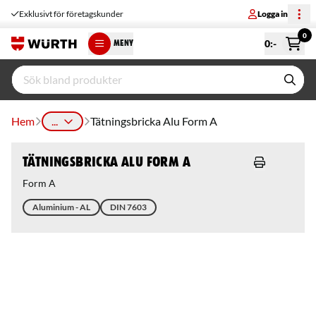
Exklusivt för företagskunder
Logga in
0
0
:-
MENY
Hem
...
Tätningsbricka Alu Form A
Tätningsbricka Alu Form A
Form A
Aluminium - AL
DIN 7603