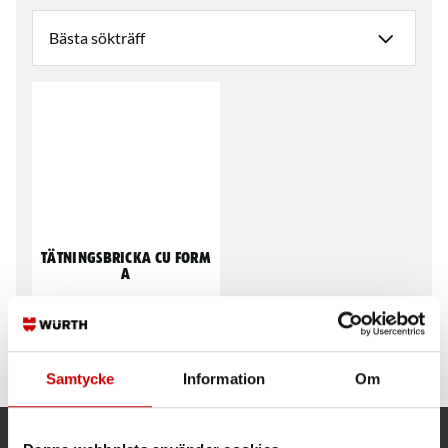
Tätningsbricka CU Form
A
Form A
Koppar
DIN 7603
Samtycke
Information
Om