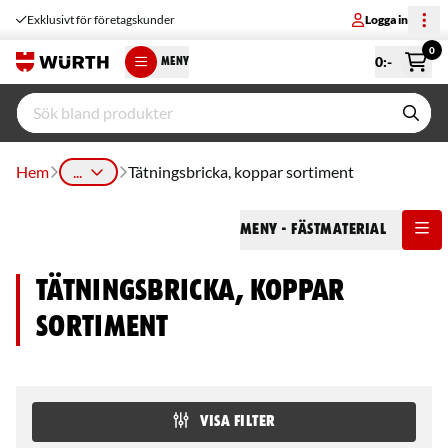
Exklusivt för företagskunder
Logga in
0
0
:-
MENY
Hem
...
Tätningsbricka, koppar sortiment
Meny
- Fästmaterial
Tätningsbricka, koppar
sortiment
VISA FILTER