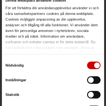
Denna webbplats använder cookies
Kund- och orderfrågor
För att förbättra din användarupplevelse använder vi och
våra samarbetspartners cookies på denna webbplats.
Ring kundsupport 019 - 35 10 30
Cookies möjliggör anpassning av din upplevelse,
Maila kundsupport@wuerth.se
analyser och tillgång till alla funktioner. Vi använder dem
även för personliga annonser i nyhetsbrev, sociala
medier och på nätet. Information om användare,
surfvanor och enheter samlas in för detta ändamål. Du
Växel
har kontroll över vilka cookies som används. Vissa är
tekniskt nödvändiga. Godkännande av statistik- och
Ring växeln 019 - 35 10 00
marknadsföringscookies kan innebära dataöverföring till
Samtyckesval
länder utanför EU med olika dataskyddsnormer. Genom
Maila info@wuerth.se
Nödvändig
att godkänna samtycker du till sådana överföringar. Läs
vår Integritetspolicy för mer information.
Inställningar
Få rabatt på ditt köp!
Statistik
Håll dig uppdaterad med nyhetsbrev och få 200kr* rabatt på
nästa order.