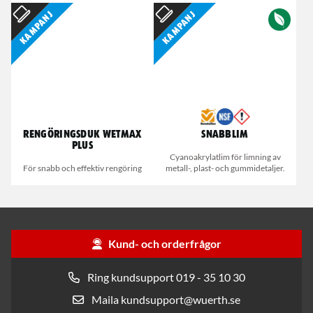
Kampanj
Kampanj
Rengöringsduk Wetmax
Snabblim
Plus
Cyanoakrylatlim för limning av
För snabb och effektiv rengöring
metall-, plast- och gummidetaljer.
Kund- och orderfrågor
Ring kundsupport 019 - 35 10 30
Maila kundsupport@wuerth.se