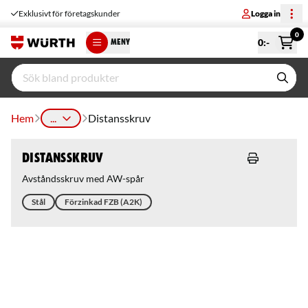
Exklusivt för företagskunder
Logga in
0
0
:-
MENY
Hem
...
Distansskruv
Distansskruv
Avståndsskruv med AW-spår
Stål
Förzinkad FZB (A2K)