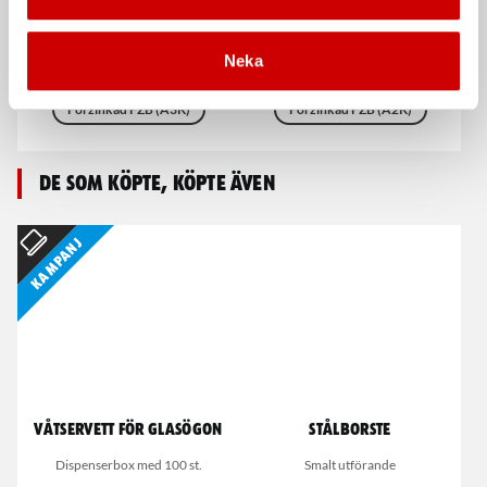
Isolerskruv av förzinkat härdat stål,
Mutter för skarvning av
delgängad, cylindrigt huvud.
gängstänger.
Neka
Stål
Stål
Hållfasthetsklass 4
Förzinkad FZB (A3K)
Förzinkad FZB (A2K)
De som köpte, köpte även
Kampanj
Våtservett för glasögon
Stålborste
Dispenserbox med 100 st.
Smalt utförande