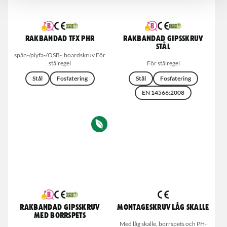
Rakbandad TFX PHR
Rakbandad gipsskruv
Stål
spån-/plyfa-/OSB-, boardskruv För
stålregel
För stålregel
Stål
Fosfatering
Stål
Fosfatering
EN 14566:2008
Rakbandad gipsskruv
Montageskruv låg skalle
med borrspets
Med låg skalle, borrspets och PH-