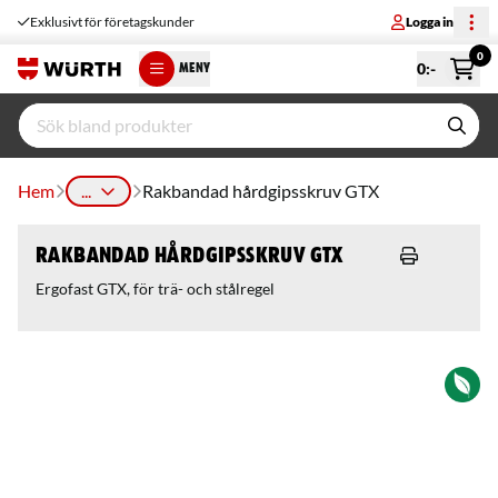
Exklusivt för företagskunder
Logga in
0
0
:-
MENY
Hem
...
Rakbandad hårdgipsskruv GTX
Rakbandad hårdgipsskruv GTX
Ergofast GTX, för trä- och stålregel