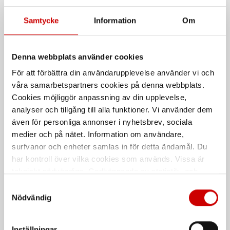
Samtycke
Information
Om
Denna webbplats använder cookies
För att förbättra din användarupplevelse använder vi och
våra samarbetspartners cookies på denna webbplats.
Cookies möjliggör anpassning av din upplevelse,
Rakbandad
Hårdgipsskruv Kombi
analyser och tillgång till alla funktioner. Vi använder dem
hårdgipsskruv Kombi
även för personliga annonser i nyhetsbrev, sociala
För trä- och stålregel.
För trä- och stålregel
medier och på nätet. Information om användare,
Stål
surfvanor och enheter samlas in för detta ändamål. Du
Stål
Förzinkad FZB (A2K)
har kontroll över vilka cookies som används. Vissa är
Förzinkad FZB (A2K)
EN 14566:2008
tekniskt nödvändiga. Godkännande av statistik- och
EN 14566:2008
marknadsföringscookies kan innebära dataöverföring till
Samtyckesval
länder utanför EU med olika dataskyddsnormer. Genom
Nödvändig
att godkänna samtycker du till sådana överföringar. Läs
vår Integritetspolicy för mer information.
Inställningar