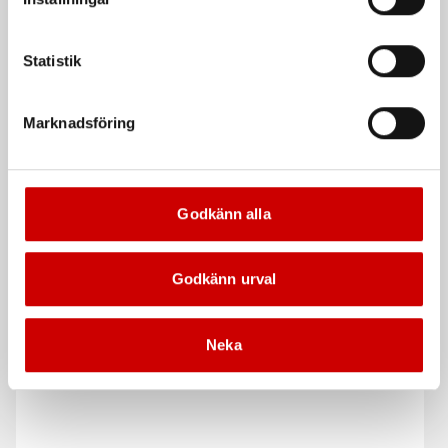
Statistik
Marknadsföring
Rakbandad
Rakbandad gipsskruv
fibercementskruv Kombi
med borrspets
För trä- och stålregel
För förstärkningsregel.
Stål
Fosfatering
Stål
Fosfatering
Godkänn alla
EN 14566:2008
EN 14566:2008
Godkänn urval
De som köpte, köpte även
Neka