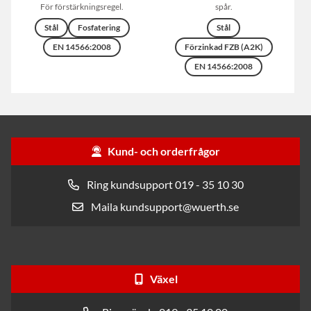
För förstärkningsregel.
spår.
Stål
Fosfatering
Stål
EN 14566:2008
Förzinkad FZB (A2K)
EN 14566:2008
Kund- och orderfrågor
Ring kundsupport 019 - 35 10 30
Maila kundsupport@wuerth.se
Växel