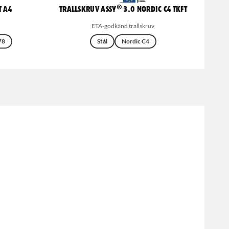
T A4
Trallskruv ASSY® 3.0 NORDIC C4 TKFT
ETA-godkänd trallskruv
78
Stål
Nordic C4