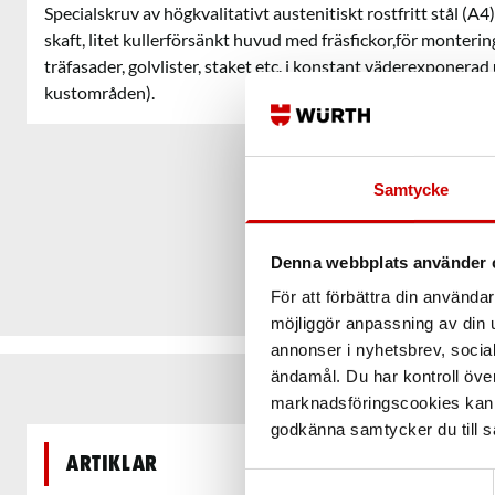
Specialskruv av högkvalitativt austenitiskt rostfritt stål (A4
skaft, litet kullerförsänkt huvud med fräsfickor,för montering
träfasader, golvlister, staket etc. i konstant väderexponerad
kustområden).
Samtycke
Denna webbplats använder 
För att förbättra din använd
möjliggör anpassning av din u
annonser i nyhetsbrev, socia
ändamål. Du har kontroll öve
marknadsföringscookies kan i
godkänna samtycker du till så
Artiklar
Samtyckesval