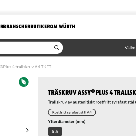
ER
BRANSCHER
BUTIKER
OM WÜRTH
Välko
®Plus 4 trallskruv A4 TKFT
Träskruv ASSY®Plus 4 trallsk
Trallskruv av austenitiskt rostfritt syrafast stå
Rostfritt syrafast stål A4
Ytterdiameter (mm)
5.5