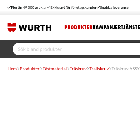
Fler än 49 000 artiklar
Exklusivt för företagskunder
Snabba leveranser
PRODUKTER
KAMPANJER
TJÄNST
Hem
Produkter
Fästmaterial
Träskruv
Trallskruv
Träskruv ASSY