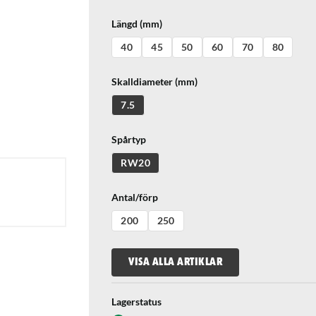
Längd (mm)
40
45
50
60
70
80
Skalldiameter (mm)
7.5
Spårtyp
RW20
Antal/förp
200
250
VISA ALLA ARTIKLAR
Lagerstatus