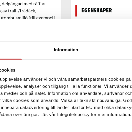
), delgängad med räfflat
 av trall-/trädäck,
Egenskaper
 utomhusmiljö (till exempel i
Säkerhetsdatabla
Information
Teknisk data
cookies
arupplevelse använder vi och våra samarbetspartners cookies p
pplevelse, analyser och tillgång till alla funktioner. Vi använder
la medier och på nätet. Information om användare, surfvanor och
r vilka cookies som används. Vissa är tekniskt nödvändiga. God
nnebära dataöverföring till länder utanför EU med olika datas
dana överföringar. Läs vår Integritetspolicy för mer information.