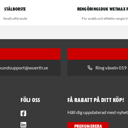
Stålborste
Rengöringsduk Wetmax 
Smalt utförande
För snabb och effektiv rengöri
 kundsupport@wuerth.se
Ring växeln 019 
Följ oss
Få rabatt på ditt köp!
Facebook
Håll dig uppdaterad med nyhets
LinkedIn
PRENUMERERA