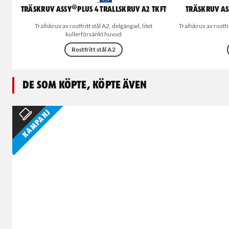
Träskruv ASSY®Plus 4 trallskruv A2 TKFT
Träskruv AS
Trallskruv av rostfritt stål A2, delgängad, litet
Trallskruv av rostf
kullerförsänkt huvud
Rostfritt stål A2
De som köpte, köpte även
Kampanj