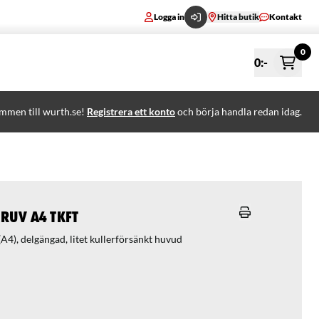
Logga in
Hitta butik
Kontakt
0
0
:-
mmen till wurth.se!
Registrera ett konto
och börja handla redan idag.
ruv A4 TKFT
l (A4), delgängad, litet kullerförsänkt huvud