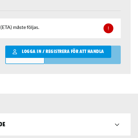
(ETA) måste följas.
Qantity
LOGGA IN / REGISTRERA FÖR ATT HANDLA
LÄGG I VARUKORGEN
de