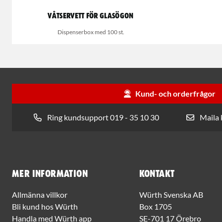
Våtservett för glasögon
Dispenserbox med 100 st.
Kund- och orderfrågor
Ring kundsupport 019 - 35 10 30
Maila
Mer information
Kontakt
Allmänna villkor
Würth Svenska AB
Bli kund hos Würth
Box 1705
Handla med Würth app
SE-701 17 Örebro