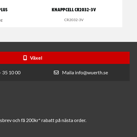
Plus
Knappcell CR2032-3V
ng
CR2032-3V
Växel
- 35 10 00
Maila info@wuerth.se
brev och få 200kr* rabatt på nästa order.