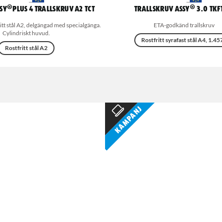
SY®Plus 4 trallskruv A2 TCT
Trallskruv ASSY® 3.0 TKF
ritt stål A2, delgängad med specialgänga.
ETA-godkänd trallskruv
Cylindriskt huvud.
Rostfritt syrafast stål A4, 1.45
Rostfritt stål A2
Kampanj