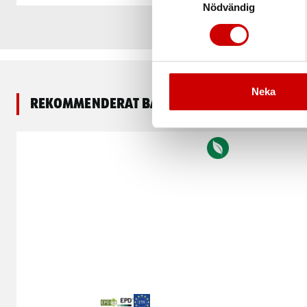
Nödvändig
Neka
Rekommenderat baserat på vald produkt