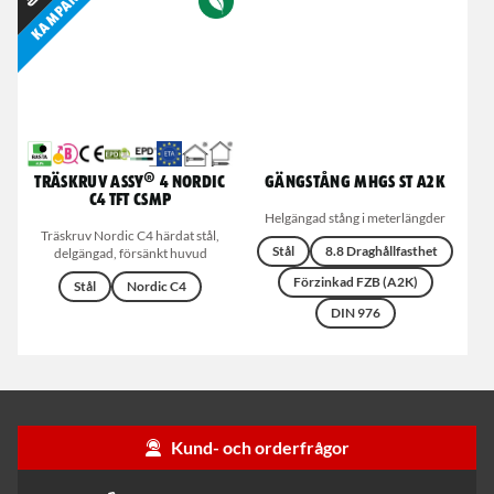
Kampanj
Träskruv ASSY® 4 Nordic
Gängstång MHGS ST A2K
C4 TFT CSMP
Helgängad stång i meterlängder
Träskruv Nordic C4 härdat stål,
Stål
8.8 Draghållfasthet
delgängad, försänkt huvud
Förzinkad FZB (A2K)
Stål
Nordic C4
DIN 976
Kund- och orderfrågor