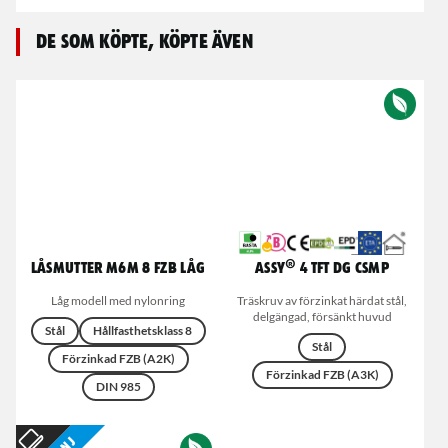
De som köpte, köpte även
Låsmutter M6M 8 FZB Låg
ASSY® 4 TFT DG CSMP
Låg modell med nylonring
Träskruv av förzinkat härdat stål,
delgängad, försänkt huvud
Stål
Hållfasthetsklass 8
Stål
Förzinkad FZB (A2K)
Förzinkad FZB (A3K)
DIN 985