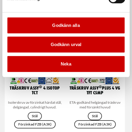
helgängad, cylindriskt huvud
delgängad, försänkt huvud
Stål
Stål
Nordic C4
Förzinkad FZB (A3K)
Godkänn alla
Godkänn urval
Neka
Träskruv ASSY® 4 ISOTOP
Träskruv ASSY®Plus 4 VG
TCT
TFT CSMP
Isolerskruv av förzinkat härdat stål,
ETA-godkänd helgängad träskruv
delgängad, cylindrigt huvud.
med försänkt huvud
Stål
Stål
Förzinkad FZB (A3K)
Förzinkad FZB (A3K)