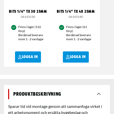
BITS 1/4" TX 30 25MM
BITS 1/4" TX 40 25MM
06143130
06143140
Finns i lager (132
Finns i lager (61
förp)
förp)
Beräknad leverans
Beräknad leverans
inom 1 - 2 vardagar
inom 1 - 2 vardagar
LOGGA IN
LOGGA IN
Produktbeskrivning
Sparar tid vid montage genom att sammanfoga virket i
ett arbetsmoment och ersätta byggbeslag och