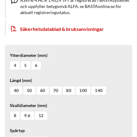
ASSY® 4 HCR 1.4529 TFT är registrerad i BASTAsystemet
och uppfyller betygsnivå ALFA, se BASTAonline.se för
aktuell registreringsstatus.
Säkerhetsdatablad & bruksanvisningar
Ytterdiameter (mm)
4
5
6
Längd (mm)
40
50
60
70
80
100
140
Skalldiameter (mm)
8
9.6
12
Spårtyp