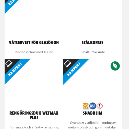
Våtservett för glasögon
Stålborste
Dispenserbox med 100 st.
Smalt utförande
Kampanj
Kampanj
Rengöringsduk Wetmax
Snabblim
Plus
Cyanoakrylatlim för limning av
För snabb och effektiv rengöring
metall-, plast- och gummidetaljer.