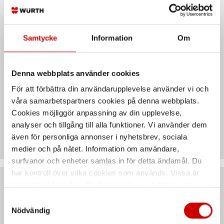
Egenskaper
Samtycke
Information
Om
Säkerhetsdatablad &
Denna webbplats använder cookies
bruksanvisningar
För att förbättra din användarupplevelse använder vi och
våra samarbetspartners cookies på denna webbplats.
Cookies möjliggör anpassning av din upplevelse,
Teknisk data
analyser och tillgång till alla funktioner. Vi använder dem
även för personliga annonser i nyhetsbrev, sociala
medier och på nätet. Information om användare,
surfvanor och enheter samlas in för detta ändamål. Du
har kontroll över vilka cookies som används. Vissa är
tekniskt nödvändiga. Godkännande av statistik- och
Artiklar
marknadsföringscookies kan innebära dataöverföring till
Samtyckesval
länder utanför EU med olika dataskyddsnormer. Genom
Nödvändig
att godkänna samtycker du till sådana överföringar. Läs