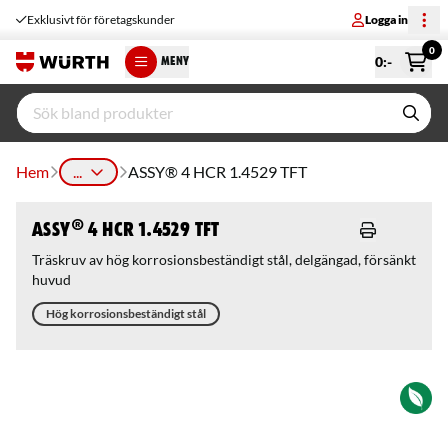
Exklusivt för företagskunder
Logga in
0
0
:-
MENY
Hem
...
ASSY® 4 HCR 1.4529 TFT
ASSY® 4 HCR 1.4529 TFT
Träskruv av hög korrosionsbeständigt stål, delgängad, försänkt
huvud
Hög korrosionsbeständigt stål