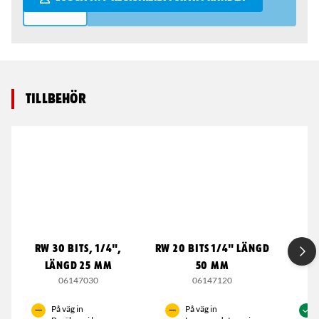
Tillbehör
RW 30 BITS, 1/4",
RW 20 BITS 1/4" LÄNGD
RW 30
LÄNGD 25 MM
50 MM
06147030
06147120
På väg in
På väg in