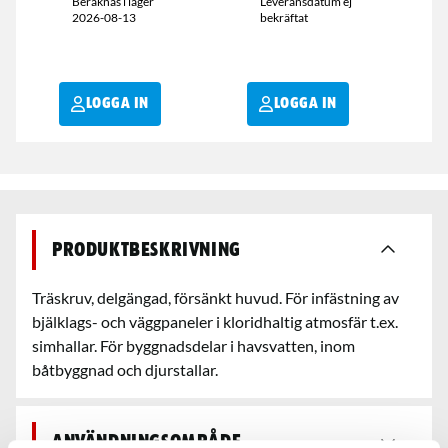
Beräknas i lager
Leveransdatum ej
2026-08-13
bekräftat
LOGGA IN
LOGGA IN
Produktbeskrivning
Träskruv, delgängad, försänkt huvud. För infästning av
bjälklags- och väggpaneler i kloridhaltig atmosfär t.ex.
simhallar. För byggnadsdelar i havsvatten, inom
båtbyggnad och djurstallar.
Användningsområde