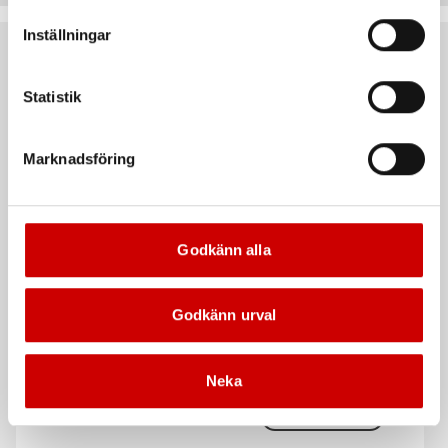
vår Integritetspolicy för mer information.
Inställningar
Rekommenderat baserat på vald produkt
Statistik
Kampanj
Marknadsföring
Godkänn alla
Träskruv ASSY® 4 Nordic
ASSY® 4 HCR 1.4539 TFT
C4 TFT CSMP
Godkänn urval
Träskruv av hög
Träskruv Nordic C4 härdat stål,
korrosionsbeständigt stål,
delgängad, försänkt huvud
delgängad, försänkt huvud
Neka
Stål
Nordic C4
Hög korrosionsbeständigt stål
Obehandlad OBH