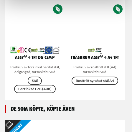
ASSY® 4 TFT DG CSMP
Träskruv ASSY® 4 A4 TFT
Träskruv av förzinkat härdat stål,
Träskruv av rostfritt stål (A4),
delgängad, försänkt huvud
försänkt huvud.
Stål
Rostfritt syrafast stål A4
Förzinkad FZB (A3K)
De som köpte, köpte även
Kampanj