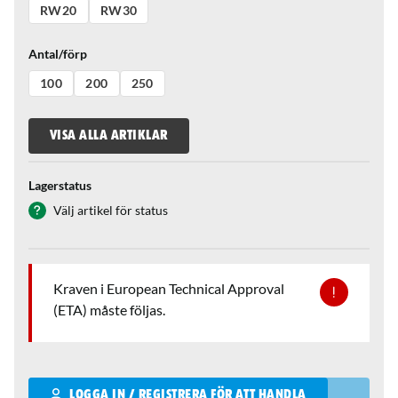
RW20
RW30
Antal/förp
100
200
250
VISA ALLA ARTIKLAR
Lagerstatus
Välj artikel för status
Kraven i European Technical Approval
(ETA) måste följas.
Qantity
LOGGA IN / REGISTRERA FÖR ATT HANDLA