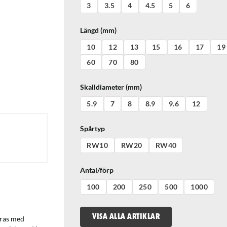
3
3.5
4
4.5
5
6
Längd (mm)
10
12
13
15
16
17
19
60
70
80
Skalldiameter (mm)
5.9
7
8
8.9
9.6
12
Spårtyp
RW10
RW20
RW40
Antal/förp
100
200
250
500
1000
VISA ALLA ARTIKLAR
eras med