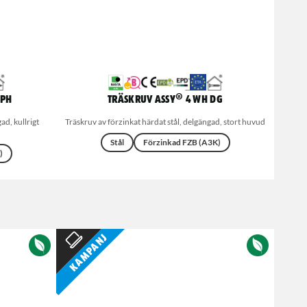
 PH
Träskruv ASSY® 4 WH DG
ad, kullrigt
Träskruv av förzinkat härdat stål, delgängad, stort huvud
Stål
Förzinkad FZB (A3K)
)
Kampanj