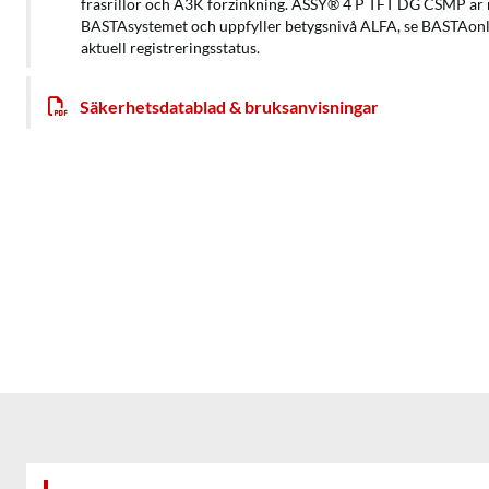
fräsrillor och A3K förzinkning. ASSY® 4 P TFT DG CSMP är r
BASTAsystemet och uppfyller betygsnivå ALFA, se BASTAonli
aktuell registreringsstatus.
Säkerhetsdatablad & bruksanvisningar