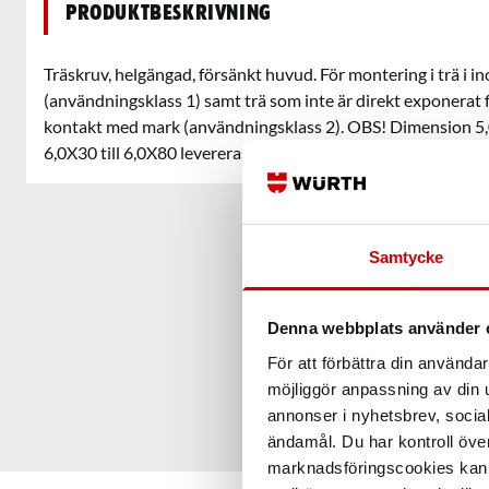
Produktbeskrivning
Träskruv, helgängad, försänkt huvud. För montering i trä i 
(användningsklass 1) samt trä som inte är direkt exponerat 
kontakt med mark (användningsklass 2). OBS! Dimension 5,0
6,0X30 till 6,0X80 levereras med fräsrillor och A3K förzinkn
Samtycke
Denna webbplats använder 
För att förbättra din använd
möjliggör anpassning av din u
annonser i nyhetsbrev, socia
ändamål. Du har kontroll öve
marknadsföringscookies kan i