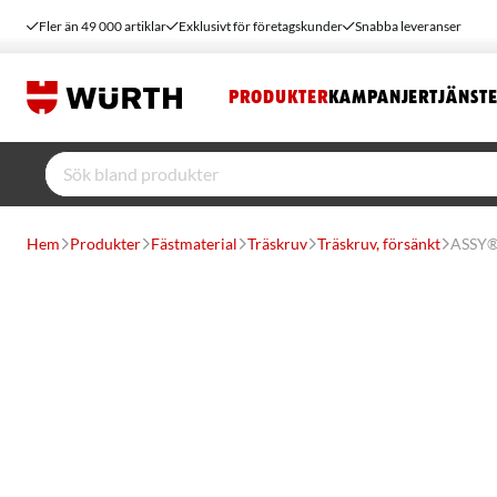
Fler än 49 000 artiklar
Exklusivt för företagskunder
Snabba leveranser
PRODUKTER
KAMPANJER
TJÄNST
Hem
Produkter
Fästmaterial
Träskruv
Träskruv, försänkt
ASSY®