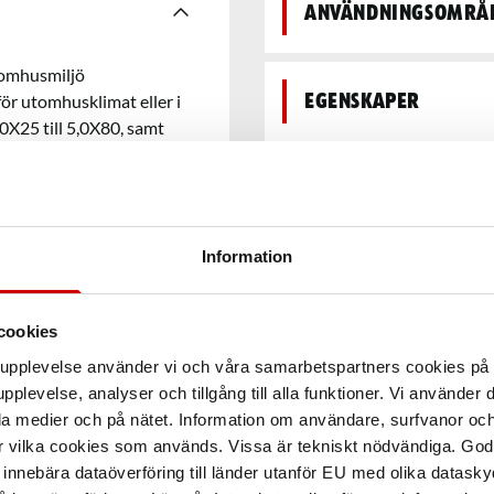
Användningsområ
inomhusmiljö
för utomhusklimat eller i
Egenskaper
X25 till 5,0X80, samt
ing.
Säkerhetsdatabla
Information
Teknisk data
cookies
Recensioner
arupplevelse använder vi och våra samarbetspartners cookies p
pplevelse, analyser och tillgång till alla funktioner. Vi använder
la medier och på nätet. Information om användare, surfvanor och
r vilka cookies som används. Vissa är tekniskt nödvändiga. God
nnebära dataöverföring till länder utanför EU med olika datas