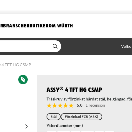
ER
BRANSCHER
BUTIKER
OM WÜRTH
Välko
 4 TFT HG CSMP
ASSY® 4 TFT HG CSMP
Träskruv av förzinkat härdat stål, helgängad, f
5.0
1 recension
Stål
Förzinkad FZB (A3K)
Ytterdiameter (mm)