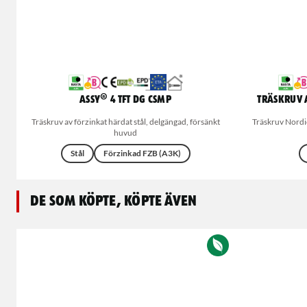
ASSY® 4 TFT DG CSMP
Träskruv A
Träskruv av förzinkat härdat stål, delgängad, försänkt
Träskruv Nordic
huvud
Stål
Förzinkad FZB (A3K)
De som köpte, köpte även