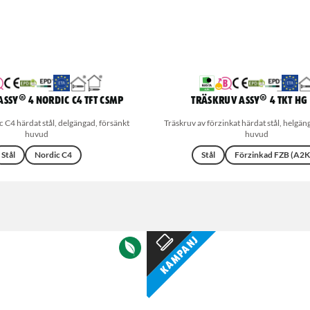
SSY® 4 Nordic C4 TFT CSMP
Träskruv ASSY® 4 TKT HG
 C4 härdat stål, delgängad, försänkt
Träskruv av förzinkat härdat stål, helgäng
huvud
huvud
Stål
Nordic C4
Stål
Förzinkad FZB (A2K
Kampanj