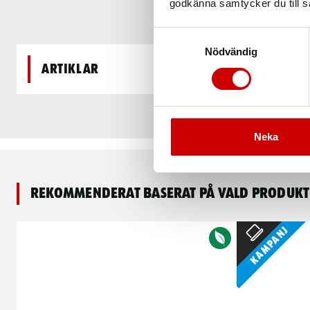
godkänna samtycker du till så
Samtyckesval
Nödvändig
Artiklar
Neka
Rekommenderat baserat på vald produkt
Kampanj