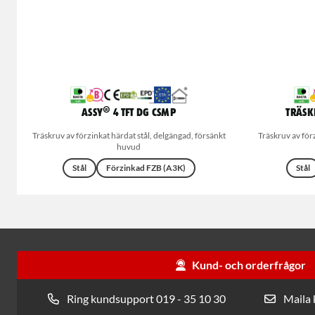
ASSY® 4 TFT DG CSMP
Träsk
Träskruv av förzinkat härdat stål, delgängad, försänkt
Träskruv av förz
huvud
Stål
Förzinkad FZB (A3K)
Stål
Kund- och orderfrågor
Ring kundsupport 019 - 35 10 30
Maila