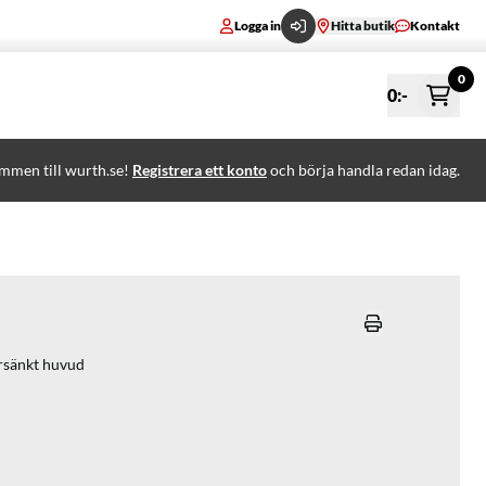
Logga in
Hitta butik
Kontakt
0
0
:-
mmen till wurth.se!
Registrera ett konto
och börja handla redan idag.
örsänkt huvud