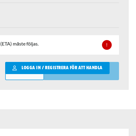
(ETA) måste följas.
Qantity
LOGGA IN / REGISTRERA FÖR ATT HANDLA
LÄGG I VARUKORGEN