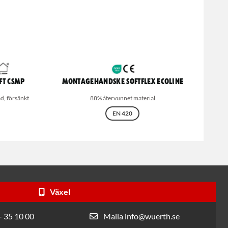
FT CSMP
Montagehandske Softflex Ecoline
d, försänkt
88% återvunnet material
EN 420
Växel
- 35 10 00
Maila info@wuerth.se