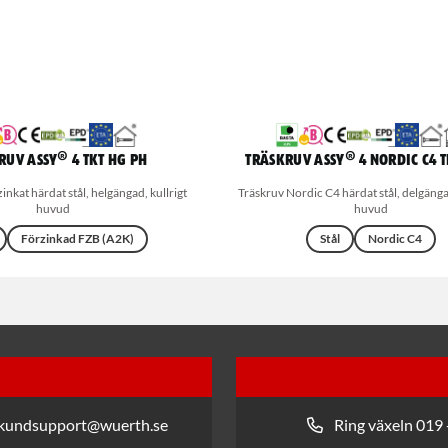
ruv ASSY® 4 TKT HG PH
Träskruv ASSY® 4 Nordic C4 T
inkat härdat stål, helgängad, kullrigt
Träskruv Nordic C4 härdat stål, delgänga
huvud
huvud
Förzinkad FZB (A2K)
Stål
Nordic C4
 kundsupport@wuerth.se
Ring växeln 019 