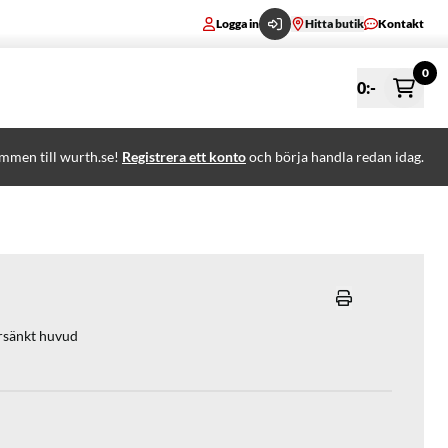
Logga in
Hitta butik
Kontakt
0
0
:-
mmen till wurth.se!
Registrera ett konto
och börja handla redan idag.
örsänkt huvud