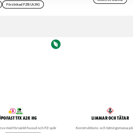
Förzinkad FZB (A3K)
POFAST TFX A2K HG
Limmar och Tätar
ruv med försänkt huvud och PZ-spår
Konstruktions- och tätningsmassa p