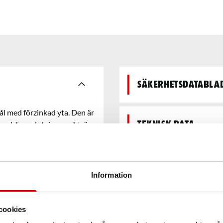
Säkerhetsdatabla
ål med förzinkad yta. Den är
ler skåpanslutningar på trä
Teknisk data
lle för en ren och snygg
kt trä, spånskivor, hårdträ
 mängd olika
h Krom 6 fri.
Information
cookies