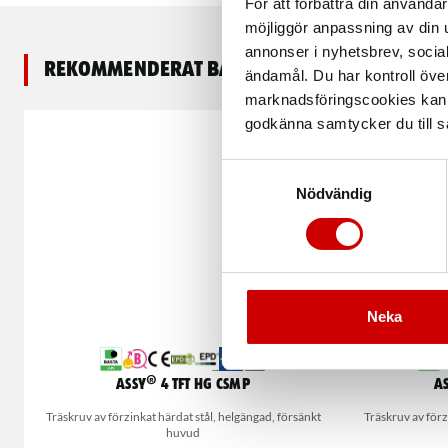
För att förbättra din använd
möjliggör anpassning av din u
annonser i nyhetsbrev, socia
Rekommenderat baserat på vald produkt
ändamål. Du har kontroll öve
marknadsföringscookies kan i
godkänna samtycker du till så
Samtyckesval
Nödvändig
Neka
ASSY® 4 TFT HG CSMP
A
Träskruv av förzinkat härdat stål, helgängad, försänkt
Träskruv av förz
huvud