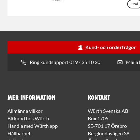
Stål
Kund- och orderfrågor
Ring kundsupport 019 - 35 10 30
Maila
Mer information
Kontakt
Allmänna villkor
Würth Svenska AB
Bli kund hos Würth
Box 1705
Handla med Würth app
SE-701 17 Örebro
Hållbarhet
Berglundavägen 38