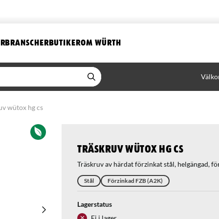
ER
BRANSCHER
BUTIKER
OM WÜRTH
Välko
uv wütox hg cs
Träskruv wütox hg cs
Träskruv av härdat förzinkat stål, helgängad, f
Stål
Förzinkad FZB (A2K)
Lagerstatus
Ej i lager