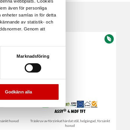
å denna webbplats. Cookies
 dem även för personliga
 enheter samlas in för detta
kännande av statistik- och
kyddsnormer. Genom att
Marknadsföring
Godkänn alla
ASSY® 4 MDF TFT
örsänkt huvud
Träskruv av förzinkat härdat stål, helgängad, försänkt
huvud