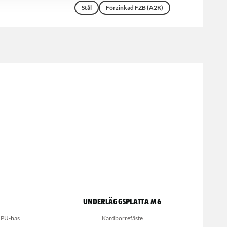
Stål
Förzinkad FZB (A2K)
Underläggsplatta M6
å PU-bas
Kardborrefäste