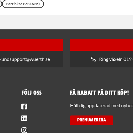
Förzinkad FZB (A2K)
 kundsupport@wuerth.se
Ring växeln 019 
Följ oss
Få rabatt på ditt köp!
Facebook
Håll dig uppdaterad med nyhets
LinkedIn
PRENUMERERA
Instagram