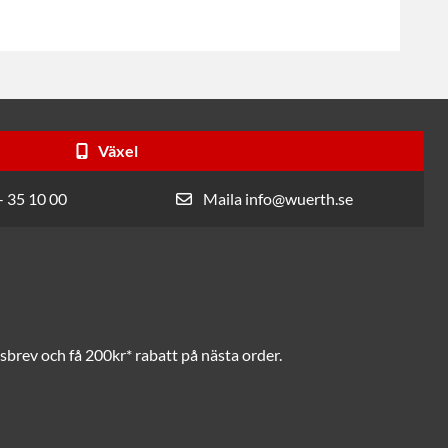
Växel
- 35 10 00
Maila info@wuerth.se
brev och få 200kr* rabatt på nästa order.