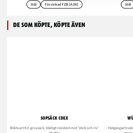
Stål
Förzinkad FZB (A3K)
Stål
De som köpte, köpte även
Sopsäck Coex
WÜ
Blå/svart KX-grovsäck. Väldigt resistent mot “stick och riv”
Helgängad träsk
-skador.