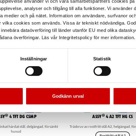
arupplevelse använder vi och våra samarbetspartners cookies p
pplevelse, analyser och tillgång till alla funktioner. Vi använder
la medier och på nätet. Information om användare, surfvanor och
r vilka cookies som används. Vissa är tekniskt nödvändiga. God
nnebära dataöverföring till länder utanför EU med olika datas
dana överföringar. Läs vår Integritetspolicy för mer information.
Inställningar
Statistik
Godkänn urval
SSY® 4 TFT DG CSMP
ASSY® 4 A2 TFT HG CS
inkat härdat stål, delgängad, försänkt
Träskruv av rostfritt stål A2, helgängad, f
huvud
Rostfritt stål A2