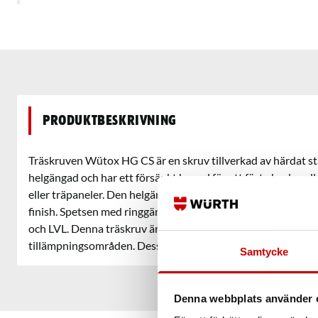
Produktbeskrivning
Träskruven Wütox HG CS är en skruv tillverkad av härdat st
helgängad och har ett försänkt huvud för att fästa beslag el
eller träpaneler. Den helgängade skruven har en försänkt ska
finish. Spetsen med ringgänga gör det enkelt att skruva i mju
och LVL. Denna träskruv är lämplig för användning inom en
tillämpningsområden. Dessutom är den RoHS-kompatibel oc
Samtycke
Denna webbplats använder 