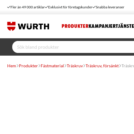
Fler än 49 000 artiklar
Exklusivt för företagskunder
Snabba leveranser
PRODUKTER
KAMPANJER
TJÄNST
Hem
Produkter
Fästmaterial
Träskruv
Träskruv, försänkt
Träskr