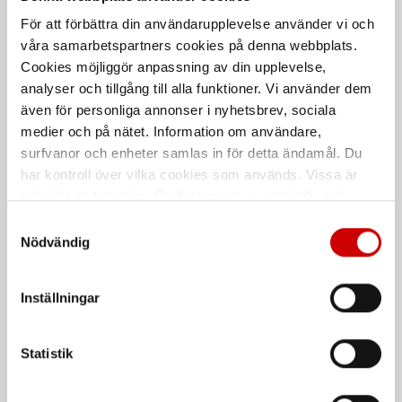
För att förbättra din användarupplevelse använder vi och
WÜPOFAST A2 TFX HG
Träskruv ASSY® 4 Nordic
våra samarbetspartners cookies på denna webbplats.
C4 TFT CSMP
Cookies möjliggör anpassning av din upplevelse,
Helgängad träskruv med försänkt
huvud och PZ-spår
Träskruv Nordic C4 härdat stål,
analyser och tillgång till alla funktioner. Vi använder dem
delgängad, försänkt huvud
även för personliga annonser i nyhetsbrev, sociala
Rostfritt stål A2
Stål
Nordic C4
medier och på nätet. Information om användare,
surfvanor och enheter samlas in för detta ändamål. Du
har kontroll över vilka cookies som används. Vissa är
tekniskt nödvändiga. Godkännande av statistik- och
marknadsföringscookies kan innebära dataöverföring till
Samtyckesval
länder utanför EU med olika dataskyddsnormer. Genom
Nödvändig
att godkänna samtycker du till sådana överföringar. Läs
vår Integritetspolicy för mer information.
Inställningar
ASSY® 4 A2 TFT HG CS
Träskruv ASSY® 4 A4 TFT
Statistik
Träskruv av rostfritt stål A2,
Träskruv av rostfritt stål (A4),
helgängad, försänkt huvud
försänkt huvud.
Rostfritt stål A2
Rostfritt syrafast stål A4