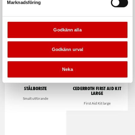
Marknadsföring
De som köpte, köpte även
Godkänn alla
Kampanj
Godkänn urval
Neka
Stålborste
Cederroth First Aid Kit
Large
Smalt utförande
First Aid Kit large