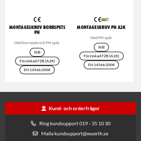
Montageskruv borrspets
Montageskruv PH A2K
PH
Med PH-spår.
Med borrspets och PH-spår.
Stål
Stål
Förzinkad FZB (A2K)
Förzinkad FZB (A2K)
EN 14566:2008
EN 14566:2008
Kund- och orderfrågor
Ring kundsupport 019 - 35 10 30
Maila kundsupport@wuerth.se