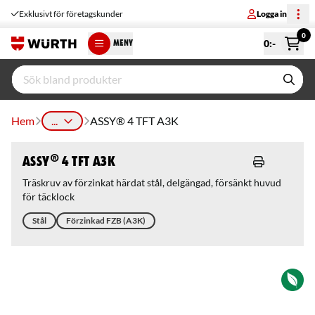
Exklusivt för företagskunder
Logga in
0
0
:-
MENY
Hem
...
ASSY® 4 TFT A3K
ASSY® 4 TFT A3K
Träskruv av förzinkat härdat stål, delgängad, försänkt huvud
för täcklock
Stål
Förzinkad FZB (A3K)