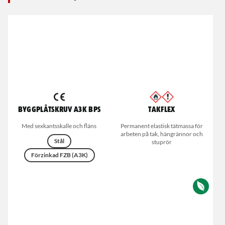
Byggplåtskruv A3K BPS
Takflex
Med sexkantsskalle och fläns
Permanent elastisk tätmassa för
arbeten på tak, hängrännor och
Stål
stuprör
Förzinkad FZB (A3K)