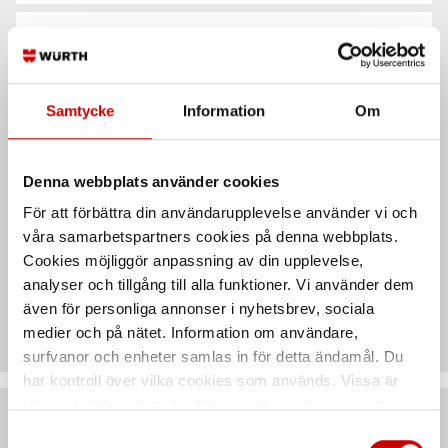
Användningsområde
Samtycke
Information
Om
Egenskaper
Denna webbplats använder cookies
Säkerhetsdatablad &
För att förbättra din användarupplevelse använder vi och
bruksanvisningar
våra samarbetspartners cookies på denna webbplats.
Cookies möjliggör anpassning av din upplevelse,
analyser och tillgång till alla funktioner. Vi använder dem
Teknisk data
även för personliga annonser i nyhetsbrev, sociala
medier och på nätet. Information om användare,
surfvanor och enheter samlas in för detta ändamål. Du
har kontroll över vilka cookies som används. Vissa är
tekniskt nödvändiga. Godkännande av statistik- och
marknadsföringscookies kan innebära dataöverföring till
Samtyckesval
Artiklar