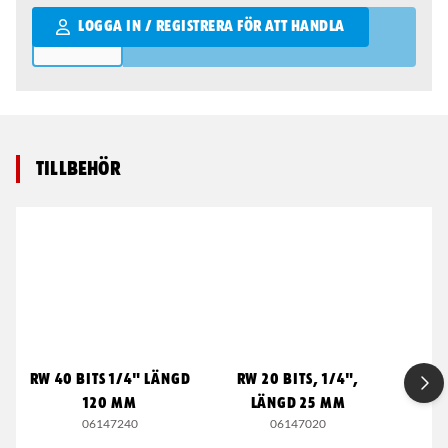
Qantity
LOGGA IN / REGISTRERA FÖR ATT HANDLA
Tillbehör
RW 40 BITS 1/4" LÄNGD
RW 20 BITS, 1/4",
RW 
120 MM
LÄNGD 25 MM
L
06147240
06147020