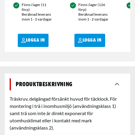
Finns i lager (11
Finns i lager (126
förp)
förp)
Beräknad leverans
Beräknad leverans
inom 1 - 2 vardagar
inom 1 - 2 vardagar
LOGGA IN
LOGGA IN
Produktbeskrivning
Träskruv, delgängad försänkt huvud för täcklock. För
montering i trä i inomhusmiljö (användningsklass 1)
samt trä som inte är direkt exponerat för
utomhusklimat eller i kontakt med mark
(användningsklass 2).