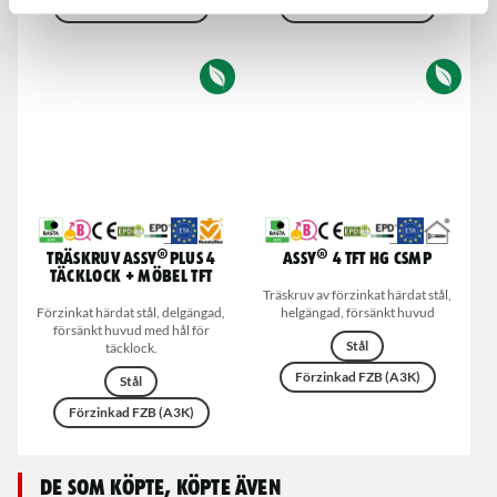
Förzinkad FZB (A3K)
Förzinkad FZB (A2K)
Träskruv ASSY®Plus 4
ASSY® 4 TFT HG CSMP
täcklock + möbel TFT
Träskruv av förzinkat härdat stål,
Förzinkat härdat stål, delgängad,
helgängad, försänkt huvud
försänkt huvud med hål för
Stål
täcklock.
Förzinkad FZB (A3K)
Stål
Förzinkad FZB (A3K)
De som köpte, köpte även