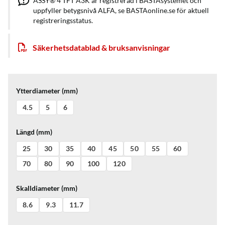
ASSY® 4 TFT A3K är registrerad i BASTAsystemet och
uppfyller betygsnivå ALFA, se BASTAonline.se för aktuell
registreringsstatus.
Säkerhetsdatablad & bruksanvisningar
Ytterdiameter (mm)
4.5
5
6
Längd (mm)
25
30
35
40
45
50
55
60
70
80
90
100
120
Skalldiameter (mm)
8.6
9.3
11.7