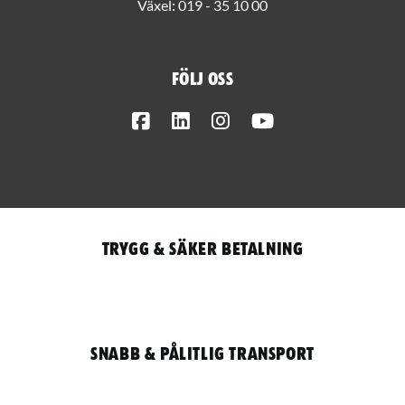
Växel:
019 - 35 10 00
Följ oss
Facebook
LinkedIn
Instagram
Youtube
Trygg & säker betalning
Snabb & pålitlig transport
Qantity
LOGGA IN / REGISTRERA FÖR ATT HANDLA