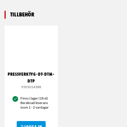
Tillbehör
PRESSVERKTYG-DT-DTM-
DTP
9501014388
Finns i lager (18 st)
Beräknad leverans
inom 1 - 2 vardagar