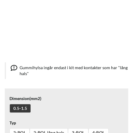
Gummihylsa ingår endast i kit med kontakter som har "lång
hals"
Dimension(mm2)
0.5-1.5
Typ
2-POL
2-POL lång hals
3-POL
4-POL