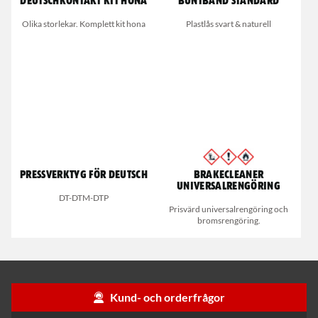
Deutschkontakt kit hona
Buntband standard
Olika storlekar. Komplett kit hona
Plastlås svart & naturell
Pressverktyg för Deutsch
Brakecleaner
universalrengöring
DT-DTM-DTP
Prisvärd universalrengöring och
bromsrengöring.
Kund- och orderfrågor