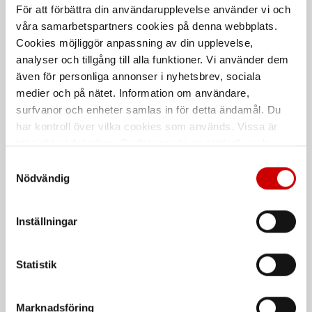
Rekommenderat baserat på vald produkt
För att förbättra din användarupplevelse använder vi och
våra samarbetspartners cookies på denna webbplats.
Cookies möjliggör anpassning av din upplevelse,
analyser och tillgång till alla funktioner. Vi använder dem
även för personliga annonser i nyhetsbrev, sociala
medier och på nätet. Information om användare,
surfvanor och enheter samlas in för detta ändamål. Du
har kontroll över vilka cookies som används. Vissa är
tekniskt nödvändiga. Godkännande av statistik- och
marknadsföringscookies kan innebära dataöverföring till
Deutschkontakt kit hona
Fordonskabel
Samtyckesval
Enkelledare RKUB
länder utanför EU med olika dataskyddsnormer. Genom
Nödvändig
Olika storlekar. Komplett kit hona
att godkänna samtycker du till sådana överföringar. Läs
Anslutningskabel för
fordonsapplikationer som uppfyller
vår Integritetspolicy för mer information.
ISO 6722, class A.
Inställningar
ISO 6722
Statistik
Marknadsföring