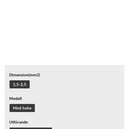
Dimension(mm2)
1,5-2,5
Modell
Med hake
Utförande