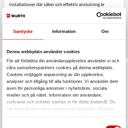
installationer där säker och effektiv anslutning är
avgörande. Enkel att montera och säkerställer en stabil
förbindelse i applikationen.
Samtycke
Information
Om
Teknisk data
Denna webbplats använder cookies
För att förbättra din användarupplevelse använder vi och
våra samarbetspartners cookies på denna webbplats.
Cookies möjliggör anpassning av din upplevelse,
Rekommenderat baserat på vald produkt
analyser och tillgång till alla funktioner. Vi använder dem
även för personliga annonser i nyhetsbrev, sociala
medier och på nätet. Information om användare,
surfvanor och enheter samlas in för detta ändamål. Du
har kontroll över vilka cookies som används. Vissa är
tekniskt nödvändiga. Godkännande av statistik- och
marknadsföringscookies kan innebära dataöverföring till
Samtyckesval