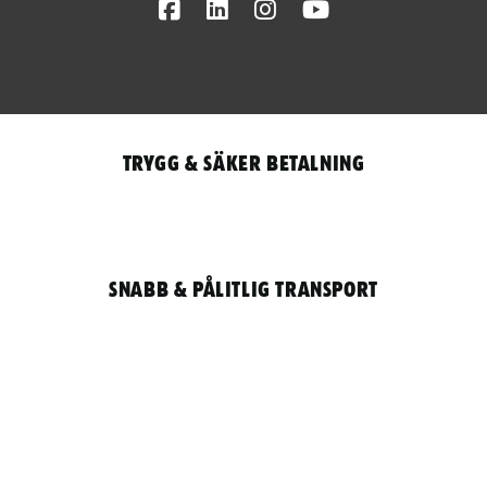
Facebook
LinkedIn
Instagram
Youtube
Trygg & säker betalning
Snabb & pålitlig transport
Qantity
LOGGA IN / REGISTRERA FÖR ATT HANDLA