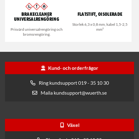
Brakecleaner
Flatstift, oisolerade
universalrengöring
Storlek 6,3 x 0,8 mm, kabel 1,5-2,5
Prisvärd universalrengöring och
mm²
bromsrengöring.
Kund- och orderfrågor
Ring kundsupport 019 - 35 10 30
Maila kundsupport@wuerth.se
Växel