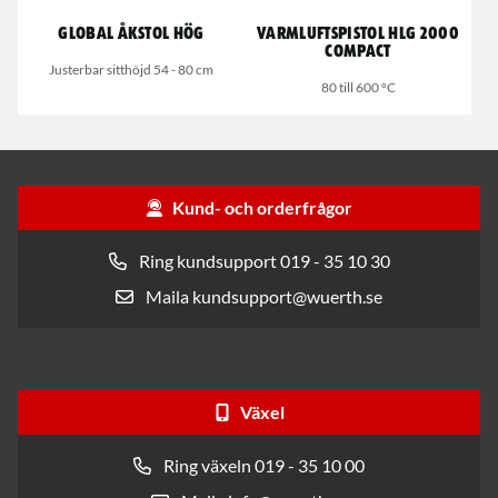
Global åkstol hög
Varmluftspistol HLG 2000
Compact
Justerbar sitthöjd 54 - 80 cm
80 till 600 °C
Kund- och orderfrågor
Ring kundsupport 019 - 35 10 30
Maila kundsupport@wuerth.se
Växel
Ring växeln 019 - 35 10 00