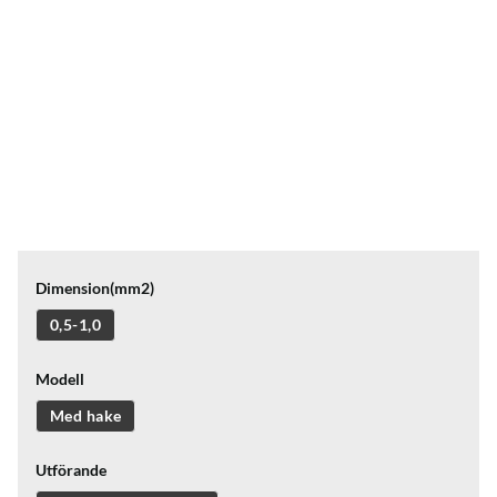
Dimension(mm2)
0,5-1,0
Modell
Med hake
Utförande