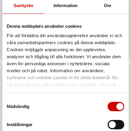
installationer där säker och effektiv anslutning är
Samtycke
Information
Om
avgörande. Enkel att montera och säkerställer en stabil
förbindelse i applikationen.
Denna webbplats använder cookies
För att förbättra din användarupplevelse använder vi och
Teknisk data
våra samarbetspartners cookies på denna webbplats.
Cookies möjliggör anpassning av din upplevelse,
analyser och tillgång till alla funktioner. Vi använder dem
även för personliga annonser i nyhetsbrev, sociala
medier och på nätet. Information om användare,
Rekommenderat baserat på vald produkt
surfvanor och enheter samlas in för detta ändamål. Du
har kontroll över vilka cookies som används. Vissa är
tekniskt nödvändiga. Godkännande av statistik- och
marknadsföringscookies kan innebära dataöverföring till
Samtyckesval
länder utanför EU med olika dataskyddsnormer. Genom
Nödvändig
att godkänna samtycker du till sådana överföringar. Läs
vår Integritetspolicy för mer information.
Inställningar