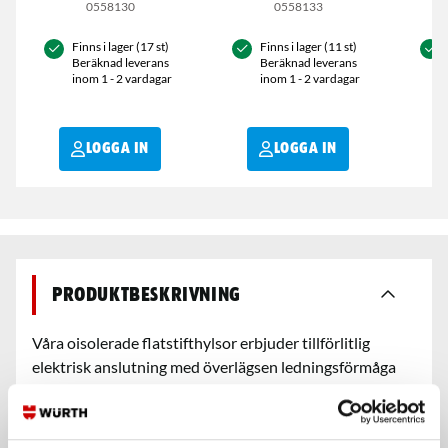
0558130
0558133
Finns i lager (17 st)
Finns i lager (11 st)
Beräknad leverans
Beräknad leverans
inom 1 - 2 vardagar
inom 1 - 2 vardagar
LOGGA IN
LOGGA IN
Produktbeskrivning
Våra oisolerade flatstifthylsor erbjuder tillförlitlig
elektrisk anslutning med överlägsen ledningsförmåga
och hållbarhet. Tillverkade av högkvalitativt material för
att säkerställa långvarig prestanda och
korrosionsbeständighet. Idealisk för professionella